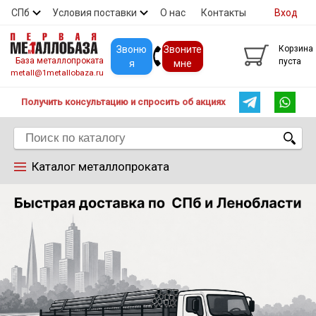
СПб
Условия поставки
О нас
Контакты
Вход
Скидки
Прайс
Покупателям
Контакты
Звоню
Звоните
Корзина
База металлопроката
пуста
я
мне
metall@1metallobaza.ru
Получить консультацию и спросить об акциях
Каталог металлопроката
Арматура
Труба профильная
Труба