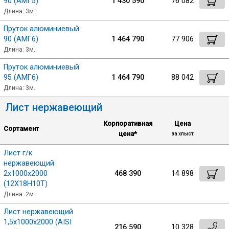
90 (АМГ5)
1 430 590
76 082
Длина: 3м.
Пруток алюминиевый
90 (АМГ6)
1 464 790
77 906
Длина: 3м.
Пруток алюминиевый
95 (АМГ6)
1 464 790
88 042
Длина: 3м.
Лист нержавеющий
Корпоративная
Цена
Сортамент
цена*
за хлыст
Лист г/к
нержавеющий
2х1000х2000
468 390
14 898
(12Х18Н10Т)
Длина: 2м.
Лист нержавеющий
1,5х1000х2000 (AISI
216 590
10 328