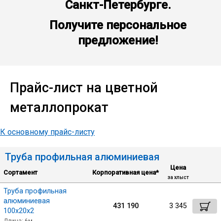
Санкт-Петербурге.
Получите персональное
Профлист
предложение!
Винтовые сваи
Прайс-лист на цветной
Столбы заборные
металлопрокат
Сетка кладочная
К основному прайс-листу
Круги абразивные
Труба профильная алюминиевая
Цена
Сортамент
Корпоративная цена*
Электроды
за хлыст
Труба профильная
алюминиевая
Проволока
431 190
3 345
100х20х2