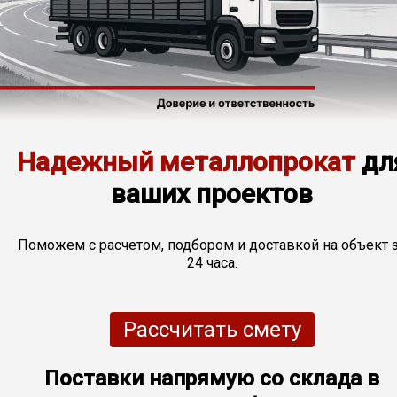
Лист
Уголок
Балка
Надежный металлопрокат
дл
Швеллер
ваших проектов
Квадрат
Поможем с расчетом, подбором и доставкой на объект 
24 часа.
Полоса
Рассчитать смету
Катанка
Поставки напрямую со склада в
Круг