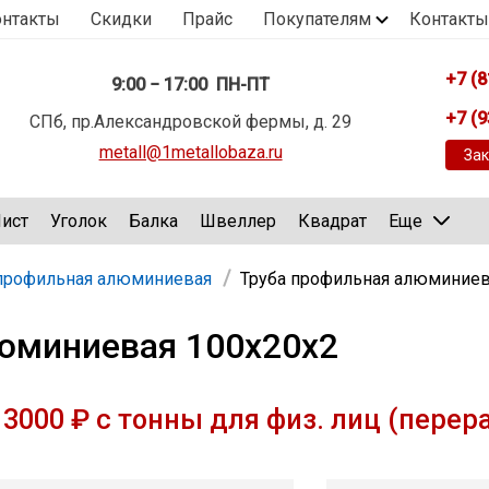
онтакты
Скидки
Прайс
Покупателям
Контакты
+7 (8
9:00 − 17:00 ПН-ПТ
+7 (9
СПб, пр.Александровской фермы, д. 29
metall@1metallobaza.ru
Зак
ист
Уголок
Балка
Швеллер
Квадрат
Еще
 профильная алюминиевая
Труба профильная алюминиев
юминиевая 100х20х2
3000 ₽ с тонны для физ. лиц (перер