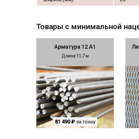
Товары с минимальной нац
Арматура 12 А1
Ли
Длина
11,7
81 490 ₽
за тонну