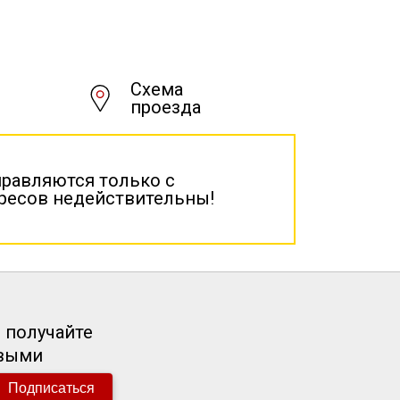
Схема
проезда
правляются только с
дресов недействительны!
 получайте
рвыми
Подписаться