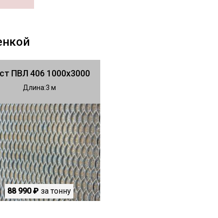
енкой
ст ПВЛ 406 1000х3000
Длина
3
88 990 ₽
за тонну