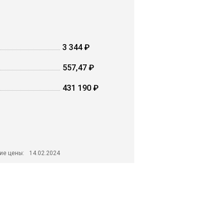
3 344 ₽
557,47 ₽
431 190 ₽
ие цены:
14.02.2024