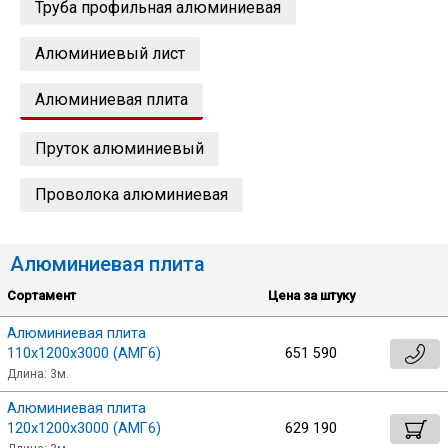
Труба профильная алюминиевая
Лист
Алюминиевый лист
Уголок
Алюминиевая плита
Балка
Пруток алюминиевый
Проволока алюминиевая
Швеллер
Квадрат
Алюминиевая плита
Сортамент
Цена за штуку
Полоса
Алюминиевая плита
110х1200х3000 (АМГ6)
651 590
Катанка
Длина: 3м.
Алюминиевая плита
Сбросить настройки фильтра
120х1200х3000 (АМГ6)
629 190
Круг