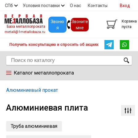
СПб
Условия поставки
О нас
Контакты
Вход
Скидки
Прайс
Покупателям
Контакты
Звоню
Звоните
Корзина
База металлопроката
пуста
я
мне
metall@1metallobaza.ru
Получить консультацию и спросить об акциях
Каталог металлопроката
Арматура
Алюминиевый прокат
Алюминиевая плита
Труба профильная
Труба
Труба алюминиевая