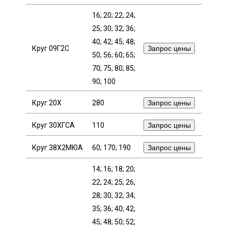
16; 20; 22; 24;
Профлист
25; 30; 32; 36;
40; 42; 45; 48;
Круг 09Г2С
Запрос цены
Винтовые сваи
50; 56; 60; 65;
70; 75; 80; 85;
90; 100
Столбы заборные
Круг 20Х
280
Запрос цены
Сетка кладочная
Круг 30ХГСА
110
Запрос цены
Круг 38Х2МЮА
60; 170; 190
Запрос цены
Круги абразивные
14; 16; 18; 20;
Электроды
22; 24; 25; 26;
28; 30; 32; 34;
35; 36; 40; 42;
Проволока
45; 48; 50; 52;