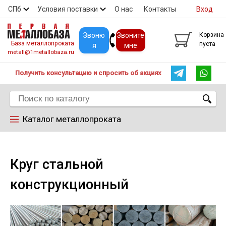
СПб
Условия поставки
О нас
Контакты
Вход
Скидки
Прайс
Покупателям
Контакты
Звоню
Звоните
Корзина
База металлопроката
пуста
я
мне
metall@1metallobaza.ru
Получить консультацию и спросить об акциях
Каталог металлопроката
Арматура
Круг стальной
Труба профильная
конструкционный
Труба