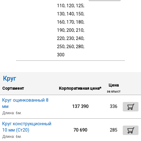
110; 120; 125;
130; 140; 150;
160; 170; 180;
190; 200; 210;
220; 230; 240;
250; 260; 280;
300
Круг
Цена
Сортамент
Корпоративная цена*
за хлыст
Круг оцинкованный 8
мм
137 390
336
Длина: 6м.
Круг конструкционный
10 мм (Ст20)
70 690
285
Длина: 6м.