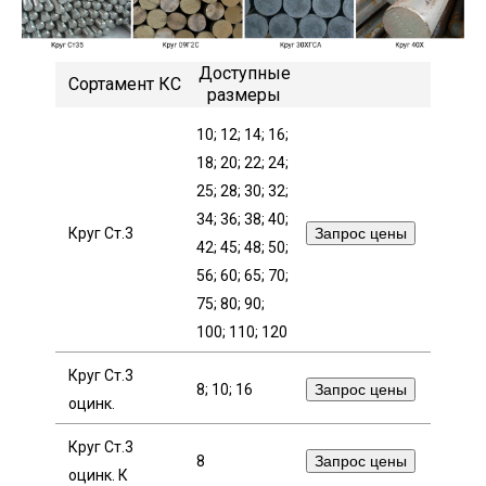
Лист
Доступные
Сортамент КС
Уголок
размеры
10; 12; 14; 16;
Балка
18; 20; 22; 24;
25; 28; 30; 32;
Швеллер
34; 36; 38; 40;
Круг Ст.3
Запрос цены
42; 45; 48; 50;
56; 60; 65; 70;
Квадрат
75; 80; 90;
100; 110; 120
Полоса
Круг Ст.3
8; 10; 16
Запрос цены
оцинк.
Катанка
Круг Ст.3
8
Запрос цены
Круг
оцинк. К