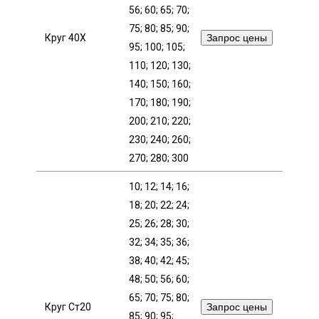
56; 60; 65; 70;
Скобо-гибочные изделия
75; 80; 85; 90;
Круг 40Х
Запрос цены
95; 100; 105;
Остальное
110; 120; 130;
140; 150; 160;
170; 180; 190;
Нержавейка
200; 210; 220;
230; 240; 260;
Алюминиевый прокат
270; 280; 300
10; 12; 14; 16;
18; 20; 22; 24;
25; 26; 28; 30;
32; 34; 35; 36;
38; 40; 42; 45;
48; 50; 56; 60;
65; 70; 75; 80;
Круг Ст20
Запрос цены
85; 90; 95;