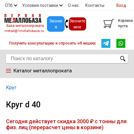
СПб
Условия поставки
О нас
Контакты
Вход
Скидки
Прайс
Покупателям
Контакты
Звоню
Звоните
Корзина
База металлопроката
пуста
я
мне
metall@1metallobaza.ru
Получить консультацию и спросить об акциях
Каталог металлопроката
Арматура
Круг
Круг d 40
Труба профильная
Сегодня действует скидка 3000 ₽ с тонны для
Труба
физ. лиц (перерасчет цены в корзине)