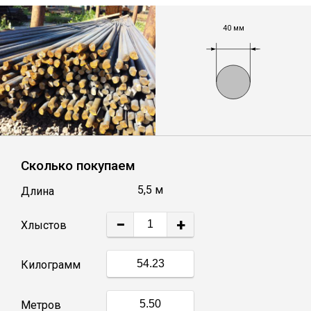
Лист
40 мм
Уголок
Балка
Швеллер
Сколько покупаем
Квадрат
5,5 м
Длина
Полоса
−
+
Хлыстов
Катанка
Килограмм
Круг
Метров