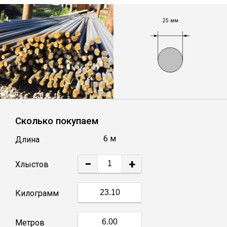
Лист
25 мм
Уголок
Балка
Швеллер
Сколько покупаем
Квадрат
6 м
Длина
Полоса
−
+
Хлыстов
Катанка
Килограмм
Круг
Метров