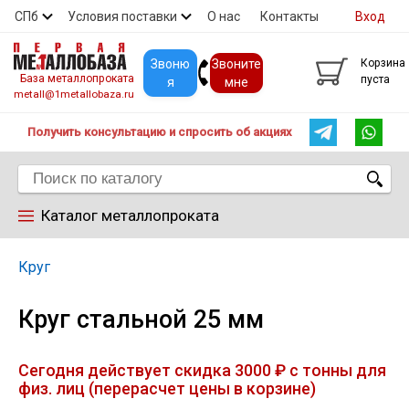
СПб
Условия поставки
О нас
Контакты
Вход
Скидки
Прайс
Покупателям
Контакты
Звоню
Звоните
Корзина
База металлопроката
пуста
я
мне
metall@1metallobaza.ru
Получить консультацию и спросить об акциях
Каталог металлопроката
Арматура
Круг
Круг стальной 25 мм
Труба профильная
Сегодня действует скидка 3000 ₽ с тонны для
Труба
физ. лиц (перерасчет цены в корзине)