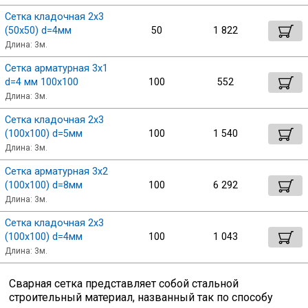
Сетка кладочная 2х3
(50х50) d=4мм
50
1 822
Профлист
Длина: 3м.
Сетка арматурная 3х1
Винтовые сваи
d=4 мм 100х100
100
552
Длина: 3м.
Сетка кладочная 2х3
Столбы заборные
(100х100) d=5мм
100
1 540
Длина: 3м.
Сетка кладочная
Сетка арматурная 3х2
(100х100) d=8мм
100
6 292
Длина: 3м.
Круги абразивные
Сетка кладочная 2х3
(100х100) d=4мм
100
1 043
Электроды
Длина: 3м.
Сварная сетка представляет собой стальной
Проволока
строительный материал, названный так по способу