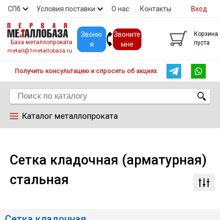
СПб
Условия поставки
О нас
Контакты
Вход
Скидки
Прайс
Покупателям
Контакты
Звоню
Звоните
Корзина
База металлопроката
пуста
я
мне
metall@1metallobaza.ru
Получить консультацию и спросить об акциях
Каталог металлопроката
Арматура
Сетка кладочная (арматурная)
Труба профильная
стальная
Труба
Сетка кладочная