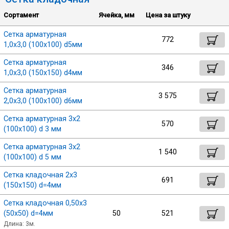
Лист
Сортамент
Ячейка, мм
Цена за штуку
Сетка арматурная
772
Уголок
1,0х3,0 (100х100) d5мм
Сбросить настройки фильтра
Сетка арматурная
346
Балка
1,0х3,0 (150х150) d4мм
Ок
Сетка арматурная
3 575
Швеллер
2,0х3,0 (100х100) d6мм
Сетка арматурная 3х2
570
(100х100) d 3 мм
Квадрат
Сетка арматурная 3х2
1 540
(100х100) d 5 мм
Полоса
Сетка кладочная 2х3
691
(150х150) d=4мм
Катанка
Сетка кладочная 0,50х3
(50х50) d=4мм
50
521
Круг
Длина: 3м.