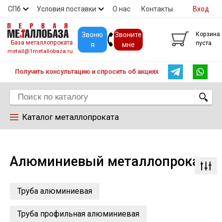
СПб
Условия поставки
О нас
Контакты
Вход
Скидки
Прайс
Покупателям
Контакты
Звоню
Звоните
Корзина
База металлопроката
пуста
я
мне
metall@1metallobaza.ru
Получить консультацию и спросить об акциях
Каталог металлопроката
Арматура
Алюминиевый металлопрокат
Труба профильная
Труба алюминиевая
Труба
Труба профильная алюминиевая