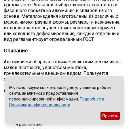
предлагается большой выбор плоского, сортового и
фасонного проката из алюминия и сплавов на его
основе. Металлоизделия изготовлены из различных
марок, имеют разные формы, размеры и назначение,
их производство осуществляется методом горячего
или холодного деформирования, каждый отдельный
вид регламентирует определенный ГОСТ.
Описание
Алюминиевый прокат отличается легким весом из-за
малой плотности, удобством монтажа,
привлекательным внешним видом. Пользуется
спросом у строительных компаний, частных
застройщиков, представителей промышленных
Мы используем cookie-файлы для улучшения работы
предприятий благодаря его свойствам:
сайта, аналитики и предоставления
персонализированной информации.
Подробнее в
стойкости к коррозии;
Политике конфиденциальности
.
возможности эксплуатации во влажных и
агрессивных средах;
Принять
инертности ко многим химическим соединениям
и реагентам;