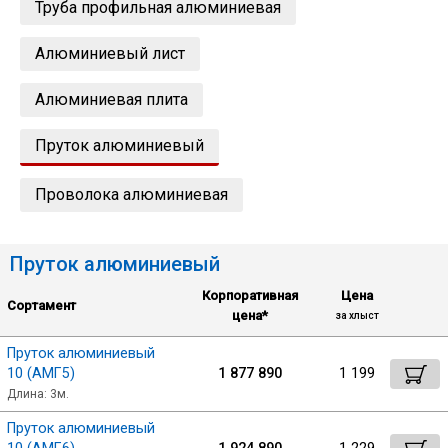
Труба профильная алюминиевая
Лист
Алюминиевый лист
Уголок
Алюминиевая плита
Балка
Пруток алюминиевый
Проволока алюминиевая
Швеллер
Квадрат
Пруток алюминиевый
Корпоративная
Цена
Сортамент
Полоса
цена*
за хлыст
Пруток алюминиевый
Сбросить настройки фильтра
10 (АМГ5)
1 877 890
1 199
Катанка
Длина: 3м.
Ок
Пруток алюминиевый
Круг