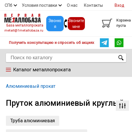
СПб
Условия поставки
О нас
Контакты
Вход
Скидки
Прайс
Покупателям
Контакты
Звоню
Звоните
Корзина
База металлопроката
пуста
я
мне
metall@1metallobaza.ru
Получить консультацию и спросить об акциях
Каталог металлопроката
Арматура
Алюминиевый прокат
Пруток алюминиевый круглый
Труба профильная
Труба
Труба алюминиевая