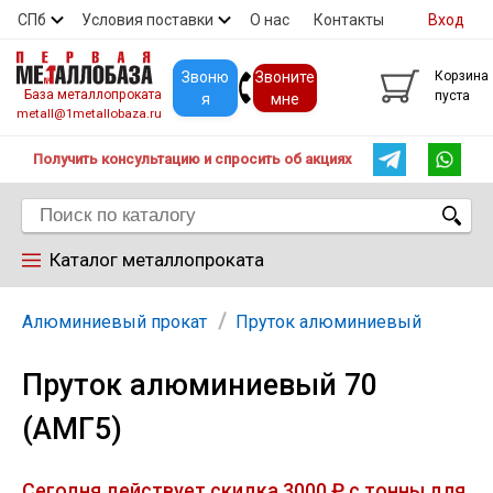
СПб
Условия поставки
О нас
Контакты
Вход
Скидки
Прайс
Покупателям
Контакты
Звоню
Звоните
Корзина
База металлопроката
пуста
я
мне
metall@1metallobaza.ru
Получить консультацию и спросить об акциях
Каталог металлопроката
Арматура
Алюминиевый прокат
Пруток алюминиевый
Пруток алюминиевый 70
Труба профильная
(АМГ5)
Труба
Сегодня действует скидка 3000 ₽ с тонны для