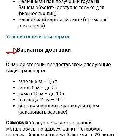
Наличными при получении груза на
Вашем объекте (доступно только для
Скобо-гибочные изделия
физических лиц)
Банковской картой на сайте (временно
отключено)
Остальное
Условия оплаты и возврата
Нержавейка
Варианты доставки
Алюминиевый прокат
С нашей стороны предоставляем следующие
виды транспорта:
газель 6 м – 1,5 т
газон 6 м – до 5 т
камаз 10 м – до 10 т
шаланда 12 м – 20 т
бортовая машина с манипулятором
(заказывать заранее)
Самовывоз
осуществляется с нашей
металлобазы по адресу: Санкт-Петербург,
проспект Александровской фермы, д. 29 литер