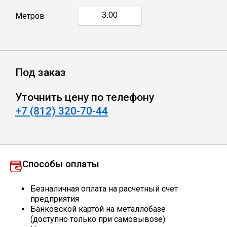
Метров
Профлист
Винтовые сваи
Под заказ
Столбы заборные
Уточнить цену по телефону
+7 (812) 320-70-44
Сетка кладочная
Круги абразивные
Способы оплаты
Электроды
Безналичная оплата на расчетный счет
предприятия
Банковской картой на металлобазе
Проволока
(доступно только при самовывозе)