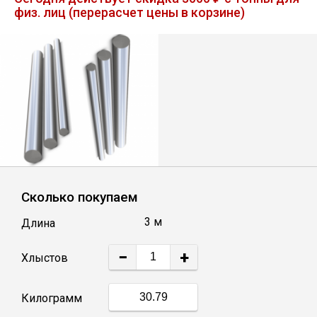
физ. лиц (перерасчет цены в корзине)
Лист
Уголок
Балка
Швеллер
Квадрат
Сколько покупаем
3 м
Длина
Полоса
−
+
Хлыстов
Катанка
Килограмм
Круг