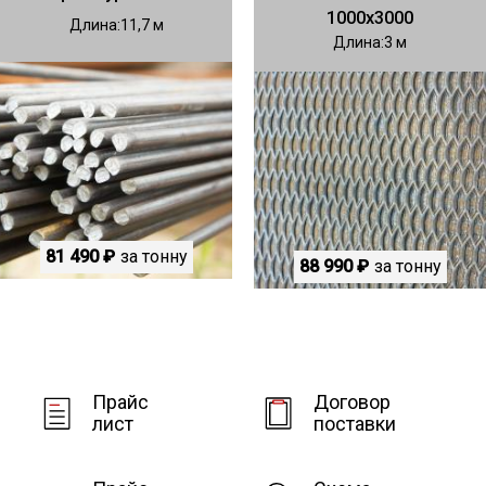
1000х3000
Длина
11,7
Длина
3
81 490 ₽
за тонну
88 990 ₽
за тонну
Прайс
Договор
лист
поставки