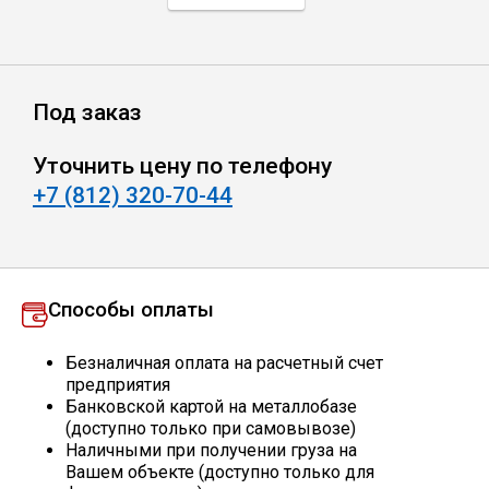
Профлист
Под заказ
Винтовые сваи
Уточнить цену по телефону
Столбы заборные
+7 (812) 320-70-44
Сетка кладочная
Способы оплаты
Круги абразивные
Безналичная оплата на расчетный счет
предприятия
Электроды
Банковской картой на металлобазе
(доступно только при самовывозе)
Наличными при получении груза на
Проволока
Вашем объекте (доступно только для