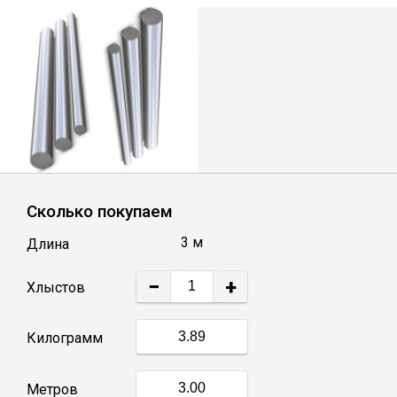
Лист
Уголок
Балка
Швеллер
Сколько покупаем
Квадрат
3 м
Длина
Полоса
−
+
Хлыстов
Катанка
Килограмм
Круг
Метров