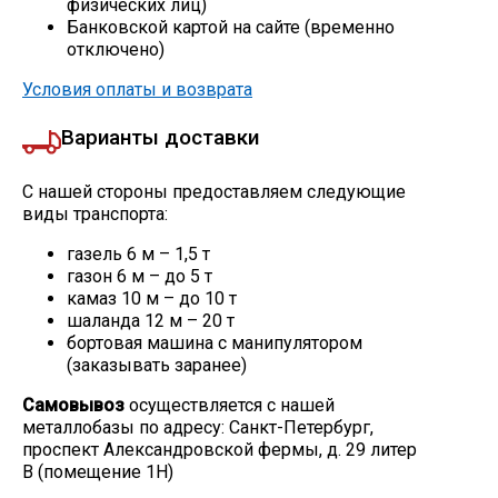
физических лиц)
Банковской картой на сайте (временно
Скобо-гибочные изделия
отключено)
Условия оплаты и возврата
Остальное
Варианты доставки
Нержавейка
С нашей стороны предоставляем следующие
виды транспорта:
Алюминиевый прокат
газель 6 м – 1,5 т
газон 6 м – до 5 т
камаз 10 м – до 10 т
шаланда 12 м – 20 т
бортовая машина с манипулятором
(заказывать заранее)
Самовывоз
осуществляется с нашей
металлобазы по адресу: Санкт-Петербург,
проспект Александровской фермы, д. 29 литер
В (помещение 1Н)