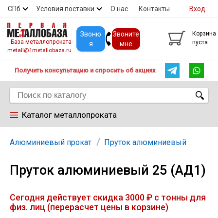
СПб
Условия поставки
О нас
Контакты
Вход
Скидки
Прайс
Покупателям
Контакты
Звоню
Звоните
Корзина
База металлопроката
пуста
я
мне
metall@1metallobaza.ru
Получить консультацию и спросить об акциях
Каталог металлопроката
Арматура
Алюминиевый прокат
Пруток алюминиевый
Пруток алюминиевый 25 (АД1)
Труба профильная
Сегодня действует скидка 3000 ₽ с тонны для
Труба
физ. лиц (перерасчет цены в корзине)