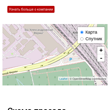
Узнать больше о компании
Профлист
Винтовые сваи
Карта
Спутник
Столбы заборные
+
-
Сетка кладочная
Круги абразивные
Leaflet
| © OpenStreetMap contributors
Электроды
Проволока