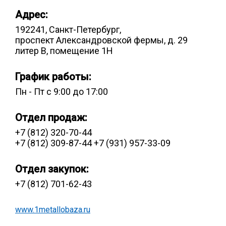
Лист
Адрес:
192241
,
Санкт-Петербург
,
проспект Александровской фермы, д. 29
Уголок
литер В, помещение 1Н
Балка
График работы:
Пн - Пт с 9:00 до 17:00
Швеллер
Отдел продаж:
Квадрат
+7 (812) 320-70-44
+7 (812) 309-87-44
+7 (931) 957-33-09
Полоса
Отдел закупок:
+7 (812) 701-62-43
Катанка
www.1metallobaza.ru
Круг