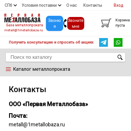
СПб
Условия поставки
О нас
Контакты
Вход
Скидки
Прайс
Покупателям
Контакты
Звоню
Звоните
Корзина
База металлопроката
пуста
я
мне
metall@1metallobaza.ru
Получить консультацию и спросить об акциях
Каталог металлопроката
Арматура
Контакты
Труба профильная
ООО «Первая Металлобаза»
Почта:
Труба
metall@1metallobaza.ru