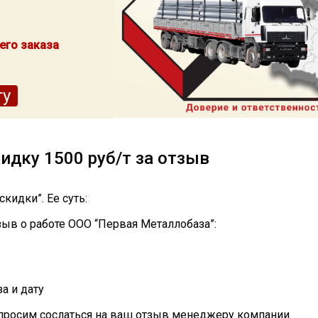
его заказа
ту
идку 1500 руб/т за отзыв
скидки”.
Ее суть:
зыв о работе ООО “Первая Металлобаза”:
а и дату
просим сослаться на ваш отзыв менеджеру компании.