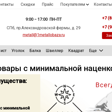
онтакты
Скидки
Прайс
Покупателям
Контакты
+7 (8
9:00 − 17:00 ПН-ПТ
+7 (9
СПб, пр.Александровской фермы, д. 29
metall@1metallobaza.ru
Зак
ист
Уголок
Балка
Швеллер
Квадрат
Еще
овары с минимальной наценк
ущества:
 с минимальной