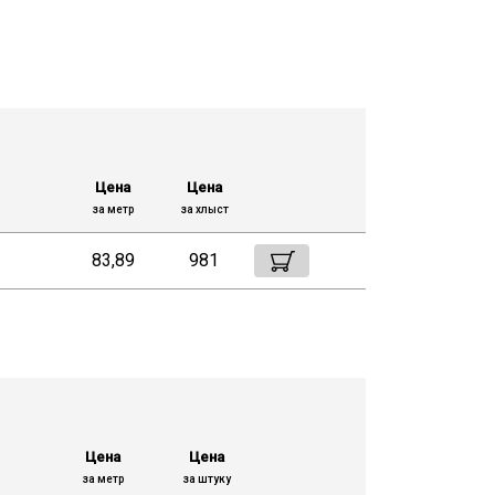
Цена
Цена
за метр
за хлыст
83,89
981
Цена
Цена
за метр
за штуку