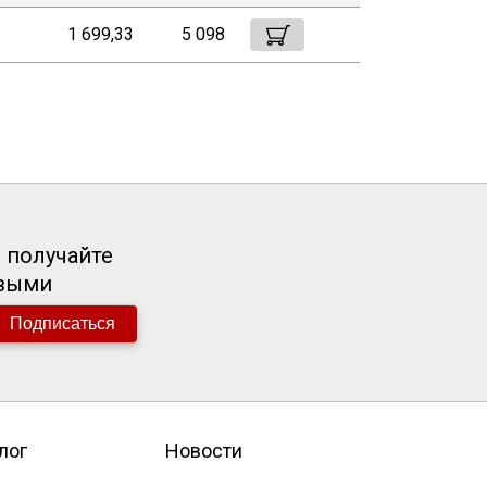
1 699,33
5 098
 получайте
рвыми
Подписаться
лог
Новости