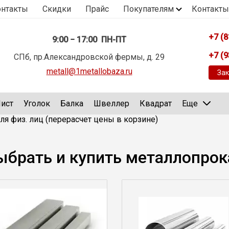
онтакты
Скидки
Прайс
Покупателям
Контакты
+7 (8
9:00 − 17:00 ПН-ПТ
+7 (9
СПб, пр.Александровской фермы, д. 29
metall@1metallobaza.ru
Зак
ист
Уголок
Балка
Швеллер
Квадрат
Еще
ля физ. лиц (перерасчет цены в корзине)
ыбрать и купить металлопрок