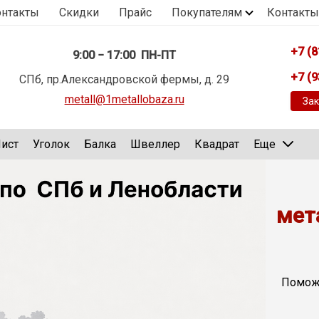
онтакты
Скидки
Прайс
Покупателям
Контакты
+7 (8
9:00 − 17:00 ПН-ПТ
+7 (9
СПб, пр.Александровской фермы, д. 29
metall@1metallobaza.ru
Зак
ист
Уголок
Балка
Швеллер
Квадрат
Еще
мет
Поможе