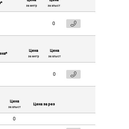
а*
за метр
за хлыст
0
Цена
Цена
ена*
за метр
за хлыст
0
Цена
Цена за рез
за хлыст
0