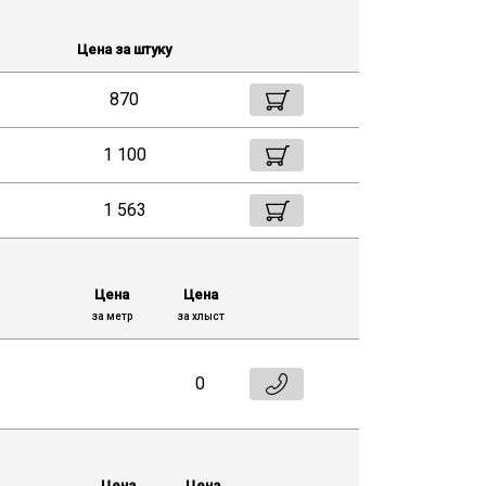
Цена за штуку
870
1 100
1 563
Цена
Цена
за метр
за хлыст
0
Цена
Цена