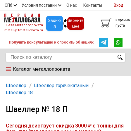
СПб
Условия поставки
О нас
Контакты
Вход
Скидки
Прайс
Покупателям
Контакты
Звоню
Звоните
Корзина
База металлопроката
пуста
я
мне
metall@1metallobaza.ru
Получить консультацию и спросить об акциях
Каталог металлопроката
Арматура
Швеллер
Швеллер горячекатаный
Швеллер 18
Труба профильная
Швеллер № 18 П
Труба
Сегодня действует скидка 3000 ₽ с тонны для