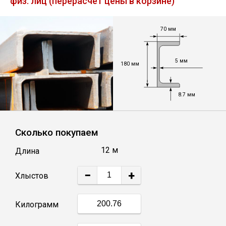
физ. лиц (перерасчет цены в корзине)
Лист
70 мм
Уголок
5 мм
180 мм
Балка
8.7 мм
Швеллер
Квадрат
Сколько покупаем
12 м
Длина
Полоса
−
+
Хлыстов
Катанка
Килограмм
Круг