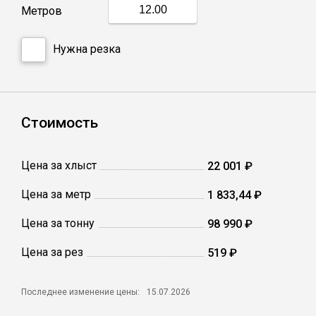
Метров
Профлист
Нужна резка
Винтовые сваи
Стоимость
Столбы заборные
Цена за хлыст
22 001 ₽
Сетка кладочная
Цена за метр
1 833,44 ₽
Круги абразивные
Цена за тонну
98 990 ₽
Электроды
Цена за рез
519 ₽
Последнее изменение цены:
15.07.2026
Проволока