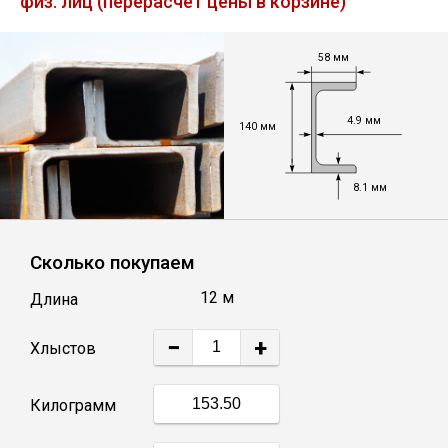
физ. лиц (перерасчет цены в корзине)
Лист
58 мм
Уголок
4.9 мм
140 мм
Балка
8.1 мм
Швеллер
Квадрат
Сколько покупаем
12 м
Длина
Полоса
−
+
Хлыстов
Катанка
Килограмм
Круг