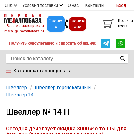
СПб
Условия поставки
О нас
Контакты
Вход
Скидки
Прайс
Покупателям
Контакты
Звоню
Звоните
Корзина
База металлопроката
пуста
я
мне
metall@1metallobaza.ru
Получить консультацию и спросить об акциях
Каталог металлопроката
Арматура
Швеллер
Швеллер горячекатаный
Швеллер 14
Труба профильная
Швеллер № 14 П
Труба
Сегодня действует скидка 3000 ₽ с тонны для