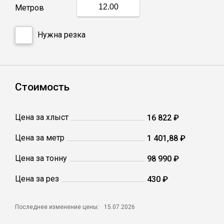
Метров
Профлист
Нужна резка
Винтовые сваи
Стоимость
Столбы заборные
Цена за хлыст
16 822 ₽
Сетка кладочная
Цена за метр
1 401,88 ₽
Круги абразивные
Цена за тонну
98 990 ₽
Электроды
Цена за рез
430 ₽
Последнее изменение цены:
15.07.2026
Проволока