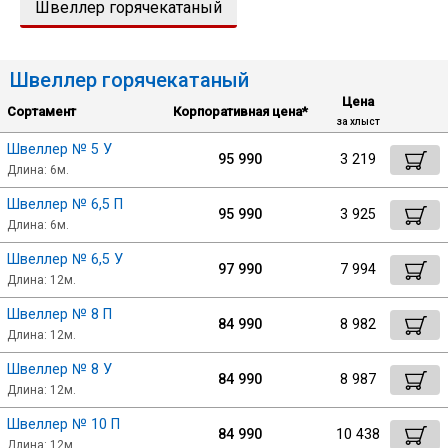
Швеллер горячекатаный
Лист
Швеллер горячекатаный
Уголок
Цена
Сортамент
Корпоративная цена*
за хлыст
Балка
Швеллер № 5 У
95 990
3 219
Длина: 6м.
Швеллер
Швеллер № 6,5 П
95 990
3 925
Длина: 6м.
Сбросить настройки фильтра
Квадрат
Швеллер № 6,5 У
97 990
7 994
Длина: 12м.
Ок
Швеллер № 8 П
Полоса
84 990
8 982
Длина: 12м.
Швеллер № 8 У
Катанка
84 990
8 987
Длина: 12м.
Швеллер № 10 П
84 990
10 438
Круг
Длина: 12м.