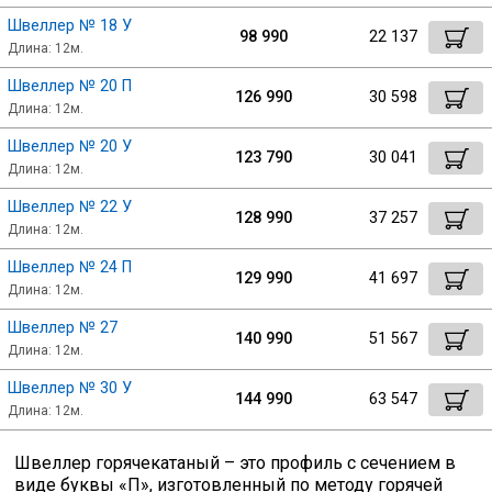
Швеллер № 18 У
Скобо-гибочные изделия
98 990
22 137
Длина: 12м.
Швеллер № 20 П
Остальное
126 990
30 598
Длина: 12м.
Швеллер № 20 У
123 790
30 041
Нержавейка
Длина: 12м.
Швеллер № 22 У
128 990
37 257
Алюминиевый прокат
Длина: 12м.
Швеллер № 24 П
129 990
41 697
Длина: 12м.
Швеллер № 27
140 990
51 567
Длина: 12м.
Швеллер № 30 У
144 990
63 547
Длина: 12м.
Швеллер горячекатаный – это профиль с сечением в
виде буквы «П», изготовленный по методу горячей