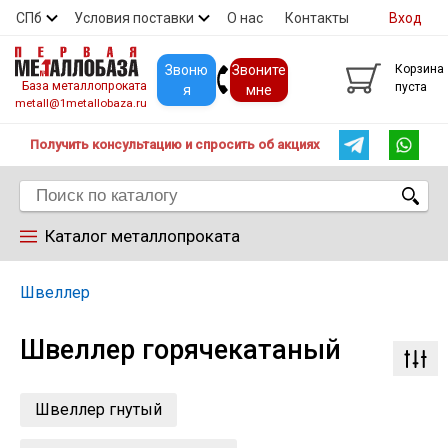
СПб
Условия поставки
О нас
Контакты
Вход
Скидки
Прайс
Покупателям
Контакты
Звоню
Звоните
Корзина
База металлопроката
пуста
я
мне
metall@1metallobaza.ru
Получить консультацию и спросить об акциях
Каталог металлопроката
Арматура
Швеллер
Швеллер горячекатаный
Труба профильная
Труба
Швеллер гнутый