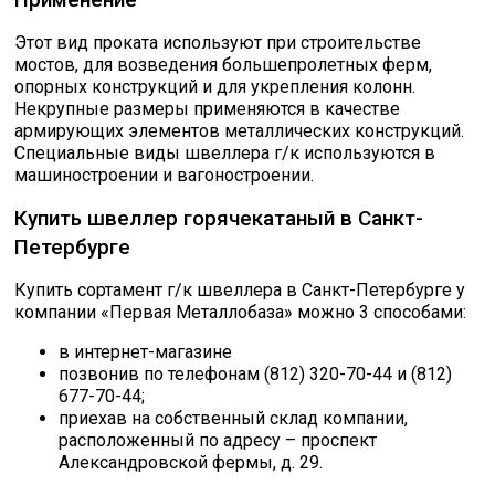
Скобо-гибочные изделия
Этот вид проката используют при строительстве
мостов, для возведения большепролетных ферм,
опорных конструкций и для укрепления колонн.
Остальное
Некрупные размеры применяются в качестве
армирующих элементов металлических конструкций.
Специальные виды швеллера г/к используются в
Нержавейка
машиностроении и вагоностроении.
Купить швеллер горячекатаный в Санкт-
Алюминиевый прокат
Петербурге
Купить сортамент г/к швеллера в Санкт-Петербурге у
компании «Первая Металлобаза» можно 3 способами:
в интернет-магазине
позвонив по телефонам (812) 320-70-44 и (812)
677-70-44;
приехав на собственный склад компании,
расположенный по адресу – проспект
Александровской фермы, д. 29.