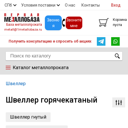
СПб
Условия поставки
О нас
Контакты
Вход
Скидки
Прайс
Покупателям
Контакты
Звоню
Звоните
Корзина
База металлопроката
пуста
я
мне
metall@1metallobaza.ru
Получить консультацию и спросить об акциях
Каталог металлопроката
Арматура
Швеллер
Швеллер горячекатаный
Труба профильная
Труба
Швеллер гнутый