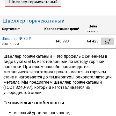
Швеллер горячекатаный
Лист
Швеллер горячекатаный
Уголок
Цена
Сортамент
Корпоративная цена*
за хлыст
Балка
Швеллер № 30 У
146 990
64 423
Длина: 12м.
Швеллер
Швеллер горячекатаный – это профиль с сечением в
Сбросить настройки фильтра
виде буквы «П», изготовленный по методу горячей
Квадрат
прокатки. При таком способе производства
металлическая заготовка прокатывается на горячем
Ок
стане и нагревается до температуры рекристаллизации
Полоса
металла. Мы предлагаем швеллер горячекатаный
(ГОСТ 8240-97), который изготавливается из
углеродистой стали.
Катанка
Технические особенности
высокий уровень прочности;
Круг