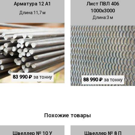
Арматура 12 А1
Лист ПВЛ 406
1000х3000
Длина
11,7
Длина
3
83 990 ₽
за тонну
88 990 ₽
за тонну
Похожие товары
Швеллер № 10 У
Швеллер № 8 П