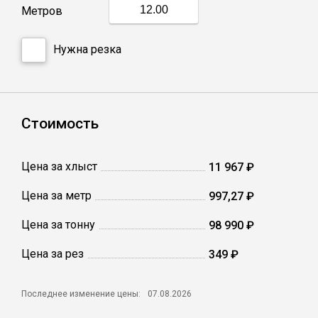
Метров
Профлист
Нужна резка
Винтовые сваи
Стоимость
Столбы заборные
Цена за хлыст
11 967 ₽
Сетка кладочная
Цена за метр
997,27 ₽
Круги абразивные
Цена за тонну
98 990 ₽
Электроды
Цена за рез
349 ₽
Последнее изменение цены:
07.08.2026
Проволока