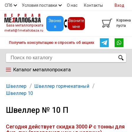
СПб
Условия поставки
О нас
Контакты
Вход
Скидки
Прайс
Покупателям
Контакты
Звоню
Звоните
Корзина
База металлопроката
пуста
я
мне
metall@1metallobaza.ru
Получить консультацию и спросить об акциях
Каталог металлопроката
Арматура
Швеллер
Швеллер горячекатаный
Швеллер 10
Труба профильная
Швеллер № 10 П
Труба
Сегодня действует скидка 3000 ₽ с тонны для