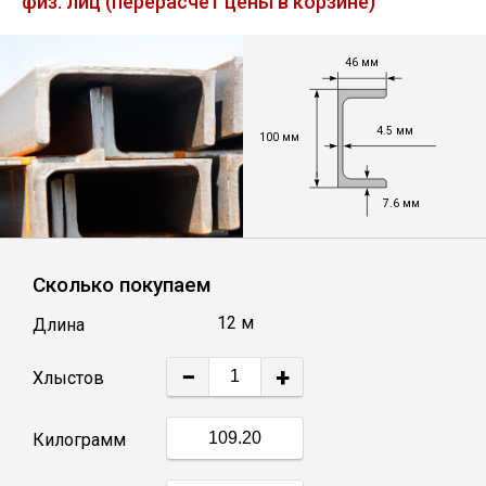
физ. лиц (перерасчет цены в корзине)
Лист
46 мм
Уголок
4.5 мм
100 мм
Балка
7.6 мм
Швеллер
Квадрат
Сколько покупаем
12 м
Длина
Полоса
−
+
Хлыстов
Катанка
Килограмм
Круг