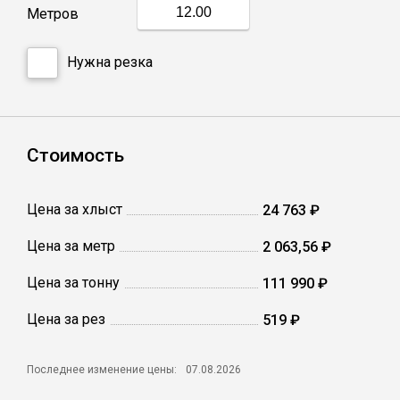
Метров
Профлист
Нужна резка
Винтовые сваи
Стоимость
Столбы заборные
Цена за хлыст
24 763 ₽
Сетка кладочная
Цена за метр
2 063,56 ₽
Круги абразивные
Цена за тонну
111 990 ₽
Электроды
Цена за рез
519 ₽
Последнее изменение цены:
07.08.2026
Проволока