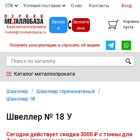
СПб
Условия поставки
О нас
Контакты
Вход
Скидки
Прайс
Покупателям
Контакты
Звоню
Звоните
Корзина
База металлопроката
пуста
я
мне
metall@1metallobaza.ru
Получить консультацию и спросить об акциях
Каталог металлопроката
Арматура
Швеллер
Швеллер горячекатаный
Швеллер 18
Труба профильная
Швеллер № 18 У
Труба
Сегодня действует скидка 3000 ₽ с тонны для