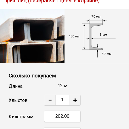
физ. лиц (перерасчет цены в корзине)
Лист
70 мм
Уголок
5 мм
180 мм
Балка
8.7 мм
Швеллер
Квадрат
Сколько покупаем
12 м
Длина
Полоса
−
+
Хлыстов
Катанка
Килограмм
Круг