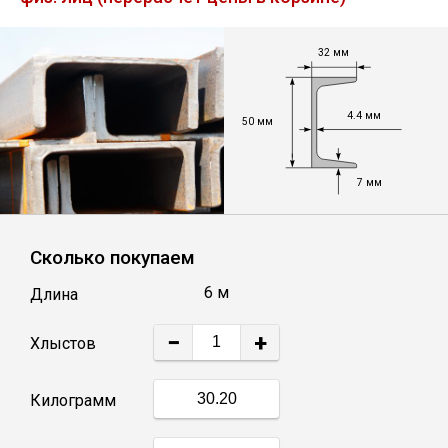
Лист
32 мм
Уголок
4.4 мм
50 мм
Балка
7 мм
Швеллер
Сколько покупаем
Квадрат
6 м
Длина
Полоса
−
+
Хлыстов
Катанка
Килограмм
Круг