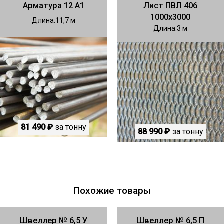
Арматура 12 А1
Лист ПВЛ 406
1000х3000
Длина
11,7
Длина
3
81 490 ₽
за тонну
88 990 ₽
за тонну
Похожие товары
Швеллер № 6,5 У
Швеллер № 6,5 П