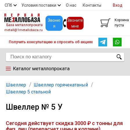
СПб
Условия поставки
О нас
Контакты
Вход
Скидки
Прайс
Покупателям
Контакты
Звоню
Звоните
Корзина
База металлопроката
пуста
я
мне
metall@1metallobaza.ru
Получить консультацию и спросить об акциях
Каталог металлопроката
Арматура
Швеллер
Швеллер горячекатаный
Швеллер 5 стальной
Труба профильная
Швеллер № 5 У
Труба
Сегодня действует скидка 3000 ₽ с тонны для
физ. лиц (перерасчет цены в корзине)