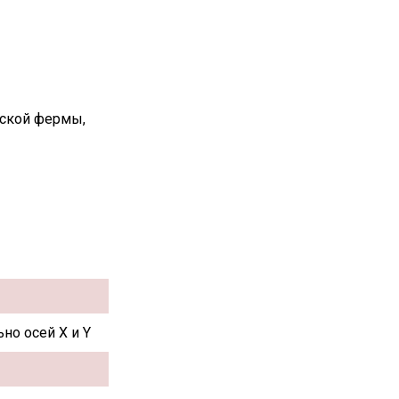
вской фермы,
но осей X и Y