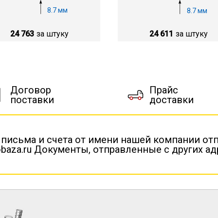
8.7 мм
8.7 мм
24 763
за штуку
24 611
за штуку
Договор
Прайс
поставки
доставки
 письма и счета от имени нашей компании от
baza.ru Документы, отправленные с других а