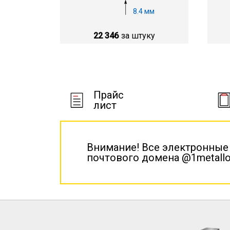
8.4 мм
22 346
за штуку
Прайс
лист
Внимание! Все электронные
почтового домена @1metallo