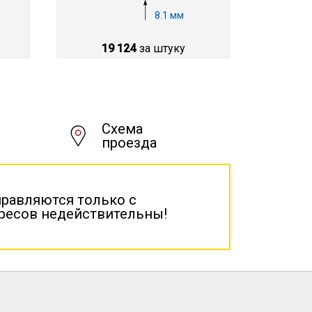
8.1 мм
19 124
за штуку
Схема
проезда
правляются только с
дресов недействительны!