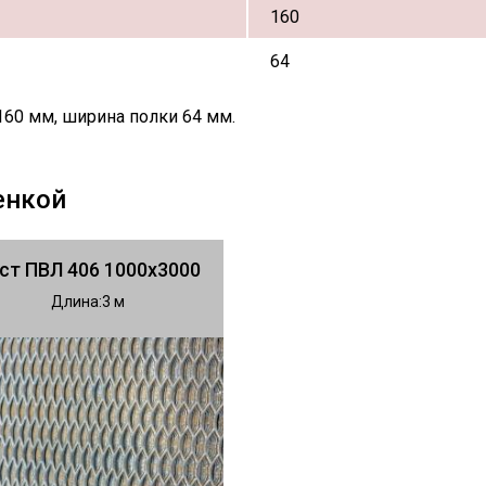
160
64
160 мм, ширина полки 64 мм.
енкой
ст ПВЛ 406 1000х3000
Длина
3