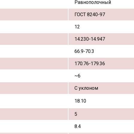
Равнополочный
ГОСТ 8240-97
12
14.230-14.947
66.9-70.3
170.76-179.36
~6
С уклоном
18.10
5
8.4