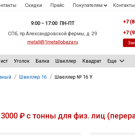
онтакты
Скидки
Прайс
Покупателям
Контакты
+7 (8
9:00 − 17:00 ПН-ПТ
+7 (9
СПб, пр.Александровской фермы, д. 29
metall@1metallobaza.ru
Зак
ист
Уголок
Балка
Швеллер
Квадрат
Еще
таный
Швеллер 16
Швеллер № 16 У
3000 ₽ с тонны для физ. лиц (перер