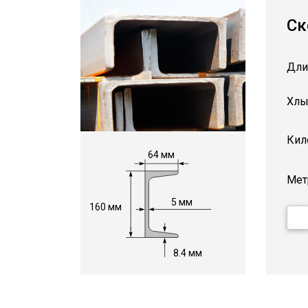
Ск
Дли
Хлы
Кил
64 мм
Мет
5 мм
160 мм
8.4 мм