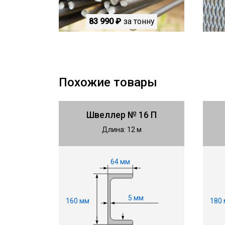
83 990 ₽
за тонну
Похожие товары
Швеллер № 16 П
Длина: 12 м
64 мм
5 мм
180
160 мм