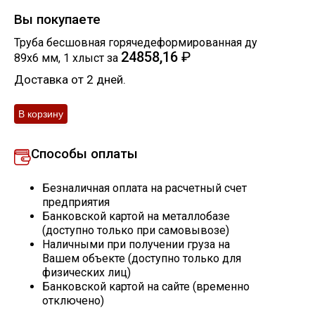
Вы покупаете
Скобо-гибочные изделия
Труба бесшовная горячедеформированная ду
24858,16
₽
89х6 мм
,
1
хлыст
за
Остальное
Доставка от 2 дней.
Нержавейка
Алюминиевый прокат
Способы оплаты
Безналичная оплата на расчетный счет
предприятия
Банковской картой на металлобазе
(доступно только при самовывозе)
Наличными при получении груза на
Вашем объекте (доступно только для
физических лиц)
Банковской картой на сайте (временно
отключено)