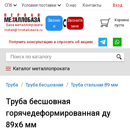
СПб
Условия поставки
О нас
Контакты
Вход
Скидки
Прайс
Покупателям
Контакты
Звоню
Звоните
Корзина
База металлопроката
пуста
я
мне
metall@1metallobaza.ru
Получить консультацию и спросить об акциях
Каталог металлопроката
Арматура
Труба
Труба бесшовная
Труба стальная 89 мм
Труба бесшовная
Труба профильная
горячедеформированная ду
Труба
89х6 мм