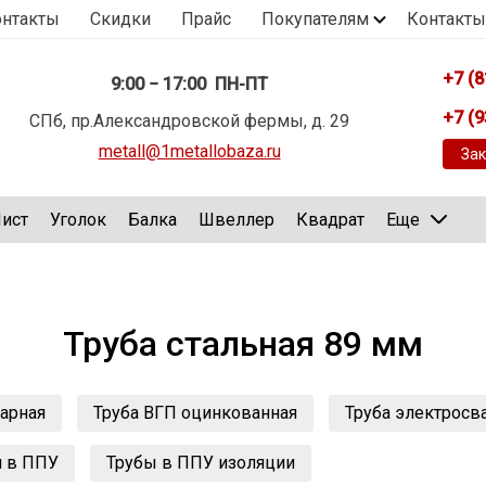
онтакты
Скидки
Прайс
Покупателям
Контакты
+7 (8
9:00 − 17:00 ПН-ПТ
+7 (9
СПб, пр.Александровской фермы, д. 29
metall@1metallobaza.ru
Зак
ист
Уголок
Балка
Швеллер
Квадрат
Еще
Труба стальная 89 мм
варная
Труба ВГП оцинкованная
Труба электросв
я в ППУ
Трубы в ППУ изоляции