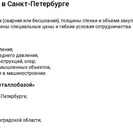
 в Санкт-Петербурге
а (сварная или бесшовная), толщины стенки и объёма заку
рены специальные цены и гибкие условия сотрудничества.
ления;
еднего давления;
струкций, опор;
ромышленных объектов;
я в машиностроении.
еталлобазой»
-Петербурге;
нградской области;
.