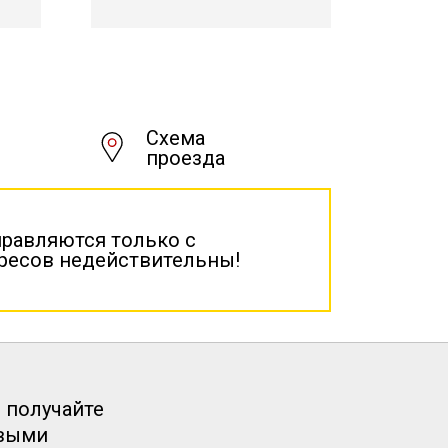
Схема
проезда
правляются только с
дресов недействительны!
 получайте
рвыми