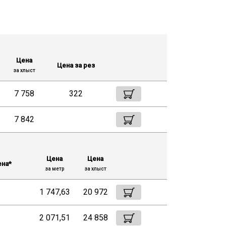
Цена
Цена за рез
за хлыст
7 758
322
7 842
Цена
Цена
ена*
за метр
за хлыст
1 747,63
20 972
2 071,51
24 858