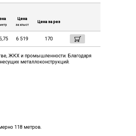
ена
Цена
Цена за рез
метр
за хлыст
5,75
6 519
170
стве, ЖКХ и промышленности. Благодаря
 несущих металлоконструкций.
имерно 118 метров.