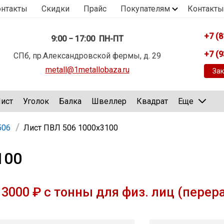
онтакты
Скидки
Прайс
Покупателям
Контакты
+7 (8
9:00 − 17:00 ПН-ПТ
+7 (9
СПб, пр.Александровской фермы, д. 29
metall@1metallobaza.ru
Зак
ист
Уголок
Балка
Швеллер
Квадрат
Еще
506
Лист ПВЛ 506 1000х3100
100
3000 ₽ с тонны для физ. лиц (перер