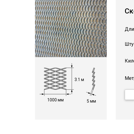
Ск
Дли
Шту
Кил
Мет
3.1 м
1000 мм
5 мм