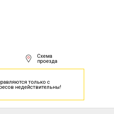
Схема
проезда
правляются только с
дресов недействительны!