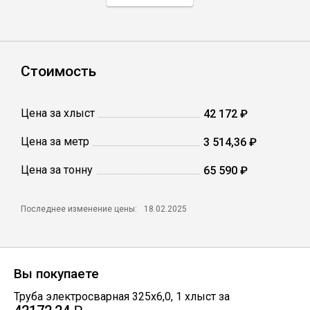
Профлист
Стоимость
Винтовые сваи
Цена за хлыст
42 172 ₽
Столбы заборные
Цена за метр
3 514,36 ₽
Цена за тонну
Сетка кладочная
65 590 ₽
Круги абразивные
Последнее изменение цены:
18.02.2025
Электроды
Вы покупаете
Проволока
Труба электросварная 325х6,0
,
1
хлыст
за