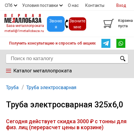
СПб
Условия поставки
О нас
Контакты
Вход
Скидки
Прайс
Покупателям
Контакты
Звоню
Звоните
Корзина
База металлопроката
пуста
я
мне
metall@1metallobaza.ru
Получить консультацию и спросить об акциях
Каталог металлопроката
Арматура
Труба
Труба электросварная
Труба электросварная 325х6,0
Труба профильная
Сегодня действует скидка 3000 ₽ с тонны для
Труба
физ. лиц (перерасчет цены в корзине)