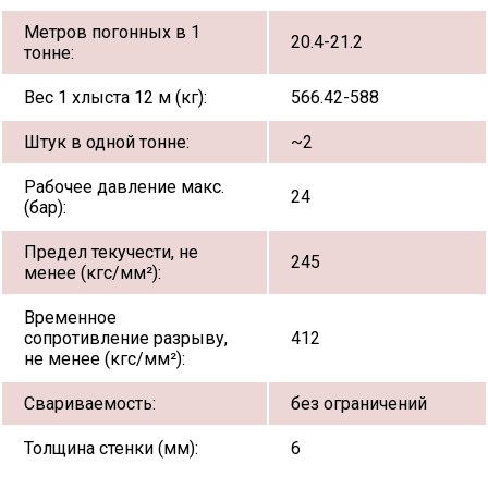
Метров погонных в 1
20.4-21.2
тонне:
Вес 1 хлыста 12 м (кг):
566.42-588
Штук в одной тонне:
~2
Рабочее давление макс.
24
(бар):
Предел текучести, не
245
менее (кгс/мм²):
Временное
сопротивление разрыву,
412
не менее (кгс/мм²):
Свариваемость:
без ограничений
Толщина стенки (мм):
6