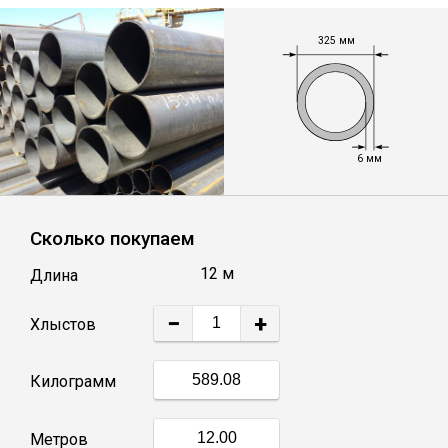
Лист
325 мм
Уголок
Балка
6 мм
Швеллер
Сколько покупаем
Квадрат
12 м
Длина
Полоса
−
+
Хлыстов
Катанка
Килограмм
Круг
Метров