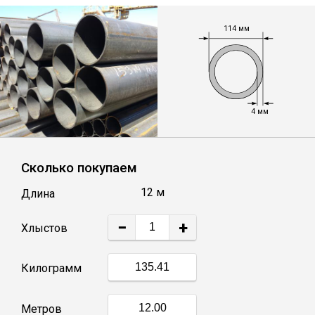
Лист
114 мм
Уголок
Балка
4 мм
Швеллер
Сколько покупаем
Квадрат
12 м
Длина
Полоса
−
+
Хлыстов
Катанка
Килограмм
Круг
Метров