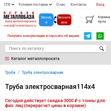
СПб
Условия поставки
О нас
Контакты
Вход
Скидки
Прайс
Покупателям
Контакты
Звоню
Звоните
Корзина
База металлопроката
пуста
я
мне
metall@1metallobaza.ru
Получить консультацию и спросить об акциях
Каталог металлопроката
Арматура
Труба
Труба электросварная
Труба электросварная114х4
Труба профильная
Сегодня действует скидка 3000 ₽ с тонны для
Труба
физ. лиц (перерасчет цены в корзине)