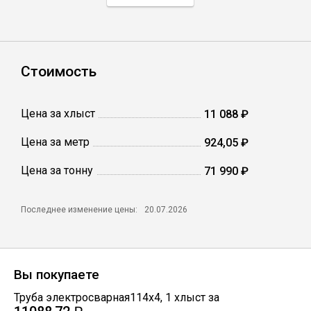
Профлист
Стоимость
Винтовые сваи
Цена за хлыст
11 088 ₽
Столбы заборные
Цена за метр
924,05 ₽
Цена за тонну
Сетка кладочная
71 990 ₽
Круги абразивные
Последнее изменение цены:
20.07.2026
Электроды
Вы покупаете
Проволока
Труба электросварная114х4
,
1
хлыст
за