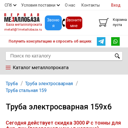
СПб
Условия поставки
О нас
Контакты
Вход
Скидки
Прайс
Покупателям
Контакты
Звоню
Звоните
Корзина
База металлопроката
пуста
я
мне
metall@1metallobaza.ru
Получить консультацию и спросить об акциях
Каталог металлопроката
Арматура
Труба
Труба электросварная
Труба стальная 159
Труба профильная
Труба электросварная 159х6
Труба
Сегодня действует скидка 3000 ₽ с тонны для