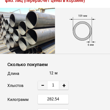
физ. лиц (перерасчет цены в корзине)
Лист
159 мм
Уголок
Балка
6 мм
Швеллер
Квадрат
Сколько покупаем
12 м
Длина
Полоса
−
+
Хлыстов
Катанка
Килограмм
Круг