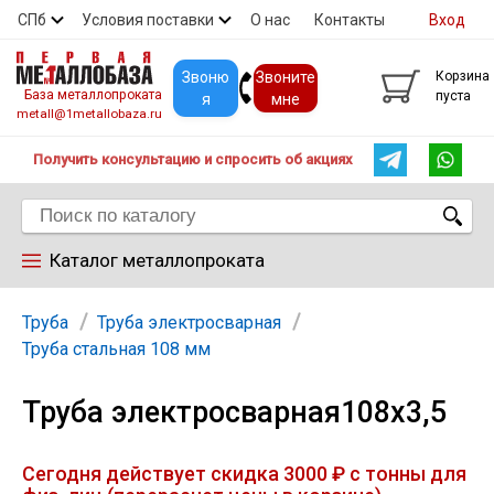
СПб
Условия поставки
О нас
Контакты
Вход
Скидки
Прайс
Покупателям
Контакты
Звоню
Звоните
Корзина
База металлопроката
пуста
я
мне
metall@1metallobaza.ru
Получить консультацию и спросить об акциях
Каталог металлопроката
Арматура
Труба
Труба электросварная
Труба стальная 108 мм
Труба профильная
Труба электросварная108х3,5
Труба
Сегодня действует скидка 3000 ₽ с тонны для