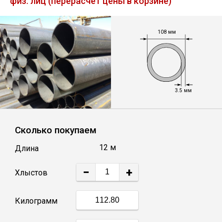
физ. лиц (перерасчет цены в корзине)
Лист
108 мм
Уголок
Балка
3.5 мм
Швеллер
Квадрат
Сколько покупаем
12 м
Длина
Полоса
−
+
Хлыстов
Катанка
Килограмм
Круг