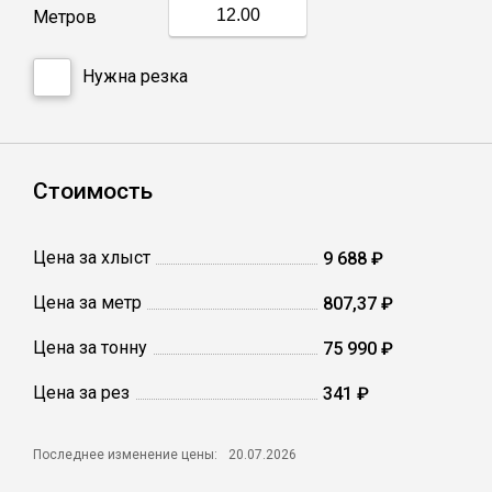
Метров
Профлист
Нужна резка
Винтовые сваи
Стоимость
Столбы заборные
Цена за хлыст
9 688 ₽
Сетка кладочная
Цена за метр
807,37 ₽
Круги абразивные
Цена за тонну
75 990 ₽
Электроды
Цена за рез
341 ₽
Последнее изменение цены:
20.07.2026
Проволока