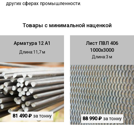
других сферах промышленности.
Товары с минимальной наценкой
Арматура 12 А1
Лист ПВЛ 406
1000х3000
Длина
11,7
Длина
3
81 490 ₽
за тонну
88 990 ₽
за тонну