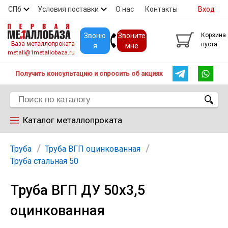
СПб
Условия поставки
О нас
Контакты
Вход
Скидки
Прайс
Покупателям
Контакты
Звоню
Звоните
Корзина
База металлопроката
пуста
я
мне
metall@1metallobaza.ru
Получить консультацию и спросить об акциях
Каталог металлопроката
Арматура
Труба
Труба ВГП оцинкованная
Труба стальная 50
Труба профильная
Труба ВГП ДУ 50х3,5
оцинкованная
Труба