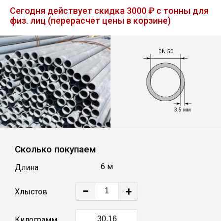
Лист
Сегодня действует скидка 3000 ₽ с тонны для
физ. лиц (перерасчет цены в корзине)
Уголок
DN 50
Балка
Швеллер
3.5 мм
Квадрат
Сколько покупаем
Полоса
6 м
Длина
Катанка
−
+
Хлыстов
Круг
Килограмм