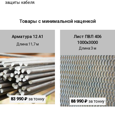
защиты кабеля.
Товары с минимальной наценкой
Арматура 12 А1
Лист ПВЛ 406
1000х3000
Длина
11,7
Длина
3
83 990 ₽
за тонну
88 990 ₽
за тонну