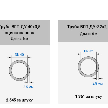
Труба ВГП ДУ 40х3,5
Труба ВГП ДУ-32х2,
оцинкованная
Длина: 6 м
Длина: 6 м
DN 32
DN 40
2.8 мм
3.5 мм
1 361
за штуку
2 545
за штуку