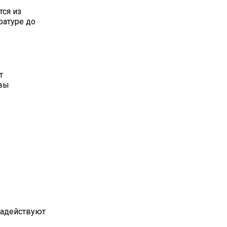
тся из
ратуре до
т
швы
задействуют