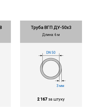
8
Труба ВГП ДУ-50х3
Длина: 6 м
DN 50
3 мм
2 167
за штуку