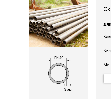
Ск
Дли
Хлы
Кил
DN 40
Мет
3 мм