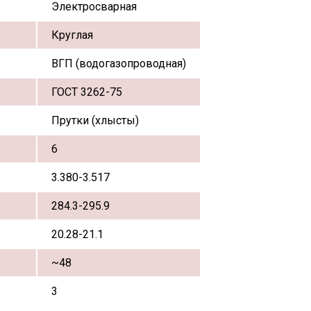
Электросварная
Круглая
ВГП (водогазопроводная)
ГОСТ 3262-75
Прутки (хлысты)
6
3.380-3.517
284.3-295.9
20.28-21.1
~48
3