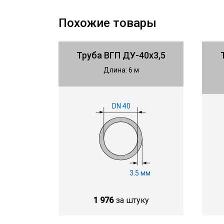
Похожие товары
Труба ВГП ДУ-40х3,5
Длина: 6 м
DN 40
3.5 мм
1 976
за штуку