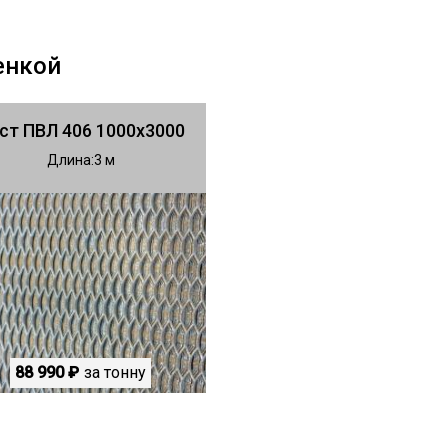
енкой
ст ПВЛ 406 1000х3000
Длина
3
88 990 ₽
за тонну