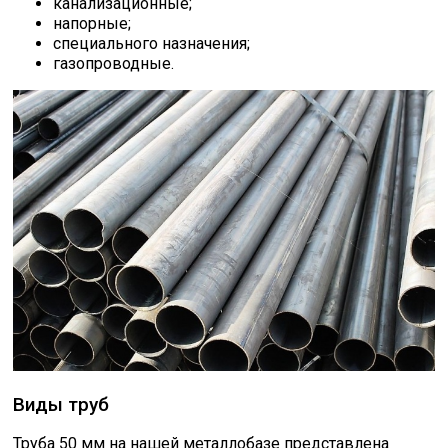
канализационные;
напорные;
Скобо-гибочные изделия
специального назначения;
газопроводные.
Остальное
Нержавейка
Алюминиевый прокат
Виды труб
Труба 50 мм на нашей металлобазе представлена