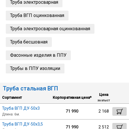
Труба электросварная
Лист
Труба ВГП оцинкованная
Уголок
Труба электросварная оцинкованная
Балка
Труба бесшовная
Фасонные изделия в ППУ
Швеллер
Трубы в ППУ изоляции
Квадрат
Труба стальная ВГП
Полоса
Цена
Сортамент
Корпоративная цена*
за хлыст
Катанка
Труба ВГП ДУ-50х3
71 990
2 168
Длина: 6м.
Труба ВГП ДУ-50х3,5
Круг
71 990
2 512