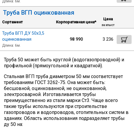
Длина: 6м.
Труба ВГП оцинкованная
Профлист
Цена
Сортамент
Корпоративная цена*
за хлыст
Винтовые сваи
Труба ВГП ДУ 50х3,5
оцинкованная
98 990
3 236
Длина: 6м.
Столбы заборные
Труба 50 может быть круглой (водогазопроводной) и
профильной (прямоугольной и квадратной).
Сетка кладочная
Стальная ВГП труба диаметром 50 мм соответствует
требованиям ГОСТ 3262-75. Она может быть:
бесшовной, оцинкованной, не оцинкованной,
Круги абразивные
электросварной. Изготавливается трубы
преимущественно из стали марки Ст3. Чаще всего
такие трубы используются при строительстве
Электроды
газопроводов и водопроводов, отопительных систем в
зданиях. Область использования подразделяет трубы
ду 50 на:
Проволока