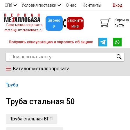
СПб
Условия поставки
О нас
Контакты
Вход
Скидки
Прайс
Покупателям
Контакты
Звоню
Звоните
Корзина
База металлопроката
пуста
я
мне
metall@1metallobaza.ru
Получить консультацию и спросить об акциях
Каталог металлопроката
Арматура
Труба
Труба стальная 50
Труба профильная
Труба
Труба стальная ВГП