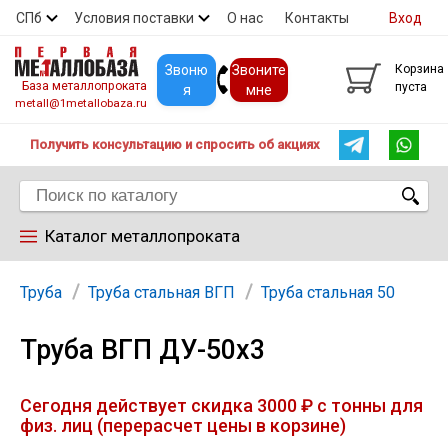
СПб
Условия поставки
О нас
Контакты
Вход
Скидки
Прайс
Покупателям
Контакты
Звоню
Звоните
Корзина
База металлопроката
пуста
я
мне
metall@1metallobaza.ru
Получить консультацию и спросить об акциях
Каталог металлопроката
Арматура
Труба
Труба стальная ВГП
Труба стальная 50
Труба ВГП ДУ-50х3
Труба профильная
Сегодня действует скидка 3000 ₽ с тонны для
Труба
физ. лиц (перерасчет цены в корзине)