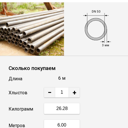
Лист
DN 50
Уголок
Балка
3 мм
Швеллер
Сколько покупаем
Квадрат
6 м
Длина
Полоса
−
+
Хлыстов
Катанка
Килограмм
Круг
Метров