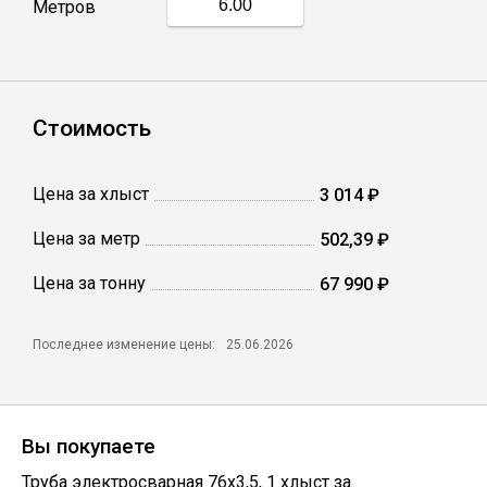
Метров
Профлист
Винтовые сваи
Стоимость
Столбы заборные
Цена за хлыст
3 014 ₽
Цена за метр
502,39 ₽
Сетка кладочная
Цена за тонну
67 990 ₽
Круги абразивные
Последнее изменение цены:
25.06.2026
Электроды
Вы покупаете
Проволока
Труба электросварная 76х3,5
,
1
хлыст
за