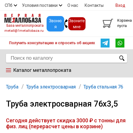
СПб
Условия поставки
О нас
Контакты
Вход
Скидки
Прайс
Покупателям
Контакты
Звоню
Звоните
Корзина
База металлопроката
пуста
я
мне
metall@1metallobaza.ru
Получить консультацию и спросить об акциях
Каталог металлопроката
Арматура
Труба
Труба электросварная
Труба стальная 76
Труба электросварная 76х3,5
Труба профильная
Сегодня действует скидка 3000 ₽ с тонны для
Труба
физ. лиц (перерасчет цены в корзине)