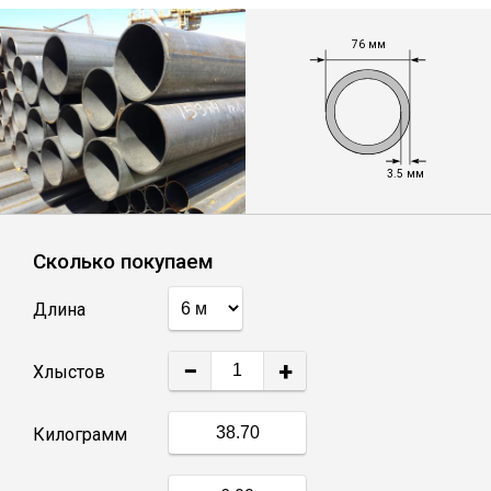
Лист
76 мм
Уголок
Балка
3.5 мм
Швеллер
Сколько покупаем
Квадрат
Длина
Полоса
−
+
Хлыстов
Катанка
Килограмм
Круг