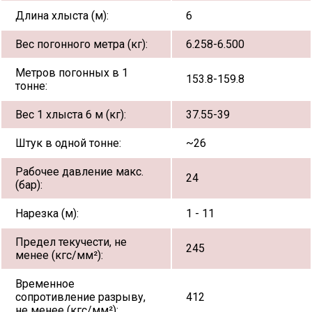
Длина хлыста (м):
6
Вес погонного метра (кг):
6.258-6.500
Метров погонных в 1
153.8-159.8
тонне:
Вес 1 хлыста 6 м (кг):
37.55-39
Штук в одной тонне:
~26
Рабочее давление макс.
24
(бар):
Нарезка (м):
1 - 11
Предел текучести, не
245
менее (кгс/мм²):
Временное
сопротивление разрыву,
412
не менее (кгс/мм²):