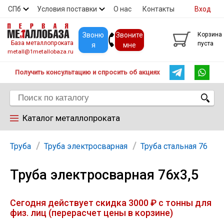
СПб
Условия поставки
О нас
Контакты
Вход
Скидки
Прайс
Покупателям
Контакты
Звоню
Звоните
Корзина
База металлопроката
пуста
я
мне
metall@1metallobaza.ru
Получить консультацию и спросить об акциях
Каталог металлопроката
Арматура
Труба
Труба электросварная
Труба стальная 76
Труба электросварная 76х3,5
Труба профильная
Сегодня действует скидка 3000 ₽ с тонны для
Труба
физ. лиц (перерасчет цены в корзине)