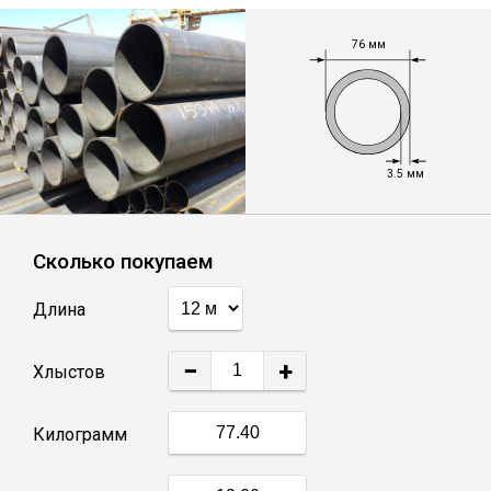
Лист
76 мм
Уголок
Балка
3.5 мм
Швеллер
Сколько покупаем
Квадрат
Длина
Полоса
−
+
Хлыстов
Катанка
Килограмм
Круг