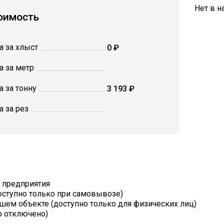
Нет в н
оимость
а за хлыст
0 ₽
а за метр
а за тонну
3 193 ₽
а за рез
т предприятия
оступно только при самовывозе)
шем объекте (доступно только для физических лиц)
о отключено)