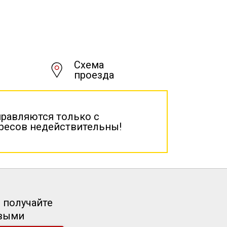
Схема
проезда
правляются только с
дресов недействительны!
 получайте
рвыми