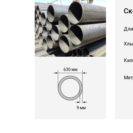
Ск
Дли
Хлы
Кил
630 мм
Мет
9 мм