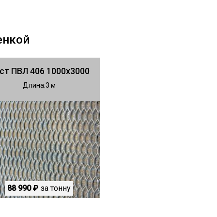
енкой
ст ПВЛ 406 1000х3000
Длина
3
88 990 ₽
за тонну