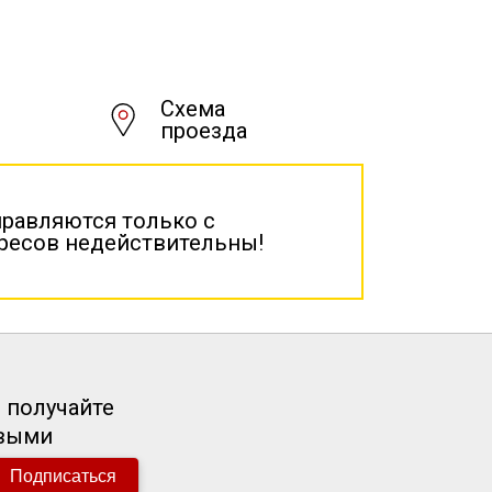
Схема
проезда
правляются только с
дресов недействительны!
 получайте
рвыми
Подписаться