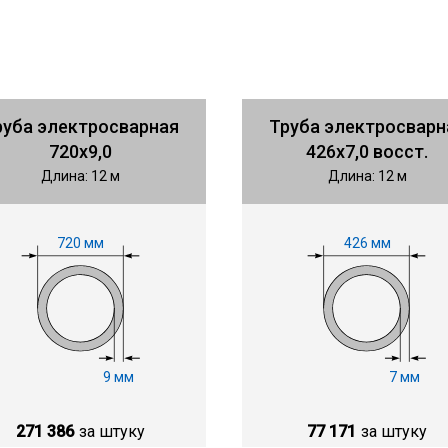
руба электросварная
Труба электросварн
720х9,0
426х7,0 восст.
Длина: 12 м
Длина: 12 м
720 мм
426 мм
9 мм
7 мм
271 386
за штуку
77 171
за штуку