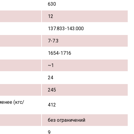
630
12
137.833-143.000
7-7.3
1654-1716
~1
24
245
енее (кгс/
412
без ограничений
9