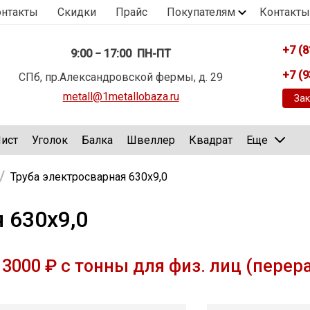
онтакты
Скидки
Прайс
Покупателям
Контакты
+7 (8
9:00 − 17:00 ПН-ПТ
+7 (9
СПб, пр.Александровской фермы, д. 29
metall@1metallobaza.ru
Зак
ист
Уголок
Балка
Швеллер
Квадрат
Еще
Труба электросварная 630х9,0
 630х9,0
3000 ₽ с тонны для физ. лиц (перер