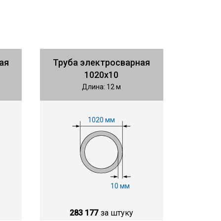
ая
Труба электросварная
1020х10
Длина: 12 м
1020 мм
10 мм
283 177
за штуку