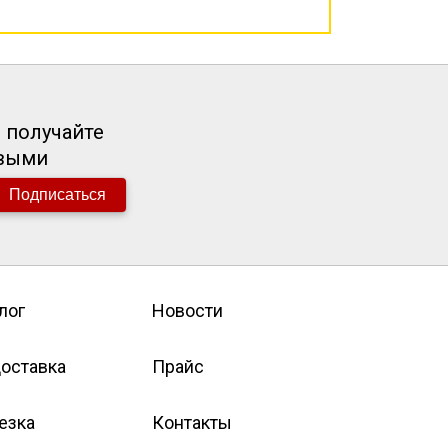
 получайте
рвыми
Подписаться
лог
Новости
оставка
Прайс
езка
Контакты