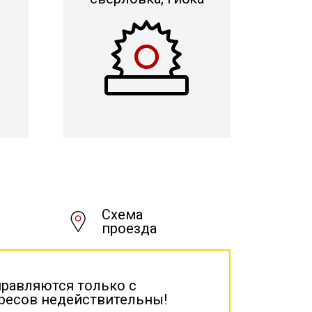
Схема
проезда
правляются только с
дресов недействительны!