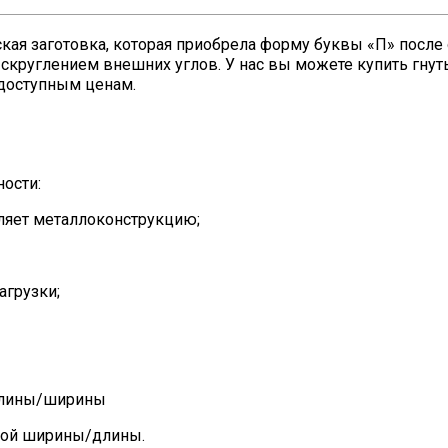
кая заготовка, которая приобрела форму буквы «П» после
о скруглением внешних углов. У нас вы можете купить гнут
 доступным ценам.
ости:
ляет металлоконструкцию;
агрузки;
 длины/ширины
ной ширины/длины.