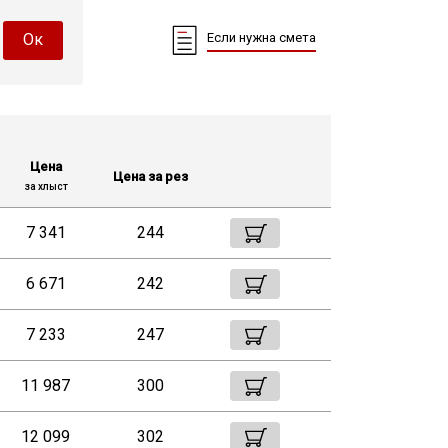
Ок
Если нужна смета
Цена
Цена за рез
за хлыст
7 341
244
6 671
242
7 233
247
11 987
300
12 099
302