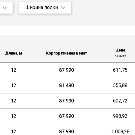
Ширина полки
Все
50
60
73
Цена
Длина, м
Корпоративная цена*
за метр
80
100
12
87 990
611,75
12
81 490
555,88
12
87 990
602,72
12
87 990
998,92
12
87 990
1 008,28