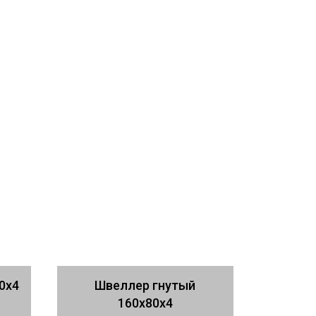
0х4
Швеллер гнутый
160х80х4