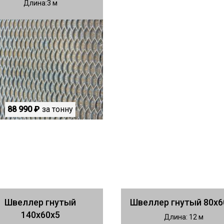
Длина
3
88 990 ₽
за тонну
Швеллер гнутый
Швеллер гнутый 80х6
140х60х5
Длина: 12 м