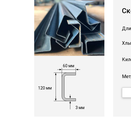
Ск
Дли
Хлы
Кил
60 мм
Мет
120 мм
3 мм