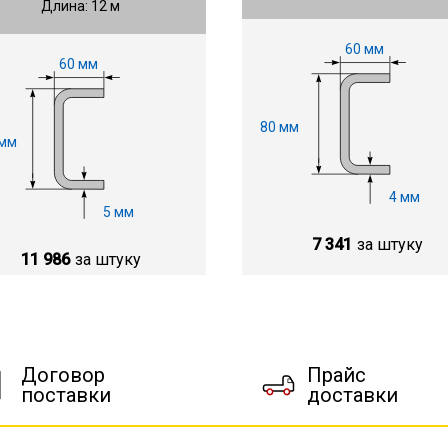
Длина: 12 м
60 мм
60 мм
80 мм
 мм
4 мм
5 мм
7 341
за штуку
11 986
за штуку
Договор
Прайс
поставки
доставки