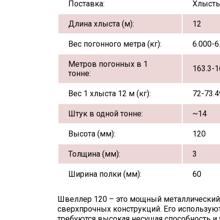
Поставка:
Хлыст
Длина хлыста (м):
12
Вес погонного метра (кг):
6.000-6
Метров погонных в 1
163.3-1
тонне:
Вес 1 хлыста 12 м (кг):
72-73.4
Штук в одной тонне:
~14
Высота (мм):
120
Толщина (мм):
3
Ширина полки (мм):
60
Швеллер 120 – это мощный металлический 
сверхпрочных конструкций. Его используют
требуются высокая несущая способность и