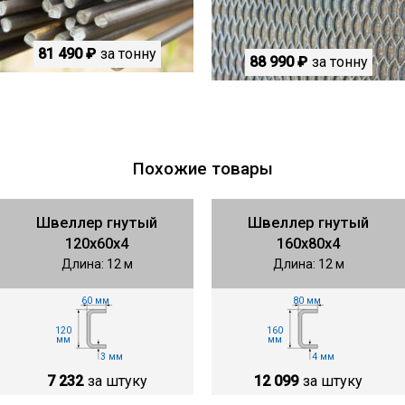
81 490 ₽
за тонну
88 990 ₽
за тонну
Похожие товары
Швеллер гнутый
Швеллер гнутый
120х60х4
160х80х4
Длина: 12 м
Длина: 12 м
60 мм
80 мм
120
160
мм
мм
3 мм
4 мм
7 232
за штуку
12 099
за штуку