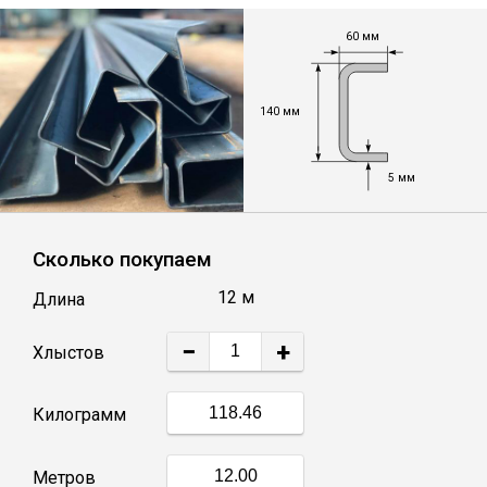
Лист
60 мм
Уголок
140 мм
Балка
5 мм
Швеллер
Сколько покупаем
Квадрат
12 м
Длина
Полоса
−
+
Хлыстов
Катанка
Килограмм
Круг
Метров