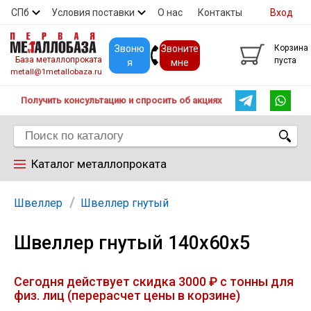
СПб
Условия поставки
О нас
Контакты
Вход
Скидки
Прайс
Покупателям
Контакты
Звоню
Звоните
Корзина
База металлопроката
пуста
я
мне
metall@1metallobaza.ru
Получить консультацию и спросить об акциях
Каталог металлопроката
Арматура
Швеллер
Швеллер гнутый
Швеллер гнутый 140х60х5
Труба профильная
Сегодня действует скидка 3000 ₽ с тонны для
Труба
физ. лиц (перерасчет цены в корзине)