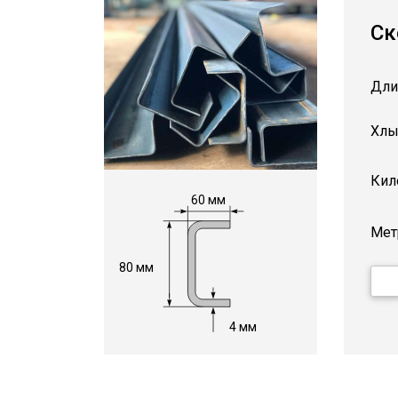
Ск
Дли
Хлы
Кил
60 мм
Мет
80 мм
4 мм