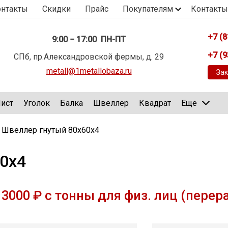
онтакты
Скидки
Прайс
Покупателям
Контакты
+7 (8
9:00 − 17:00 ПН-ПТ
+7 (9
СПб, пр.Александровской фермы, д. 29
metall@1metallobaza.ru
Зак
ист
Уголок
Балка
Швеллер
Квадрат
Еще
Швеллер гнутый 80х60х4
0х4
3000 ₽ с тонны для физ. лиц (перер