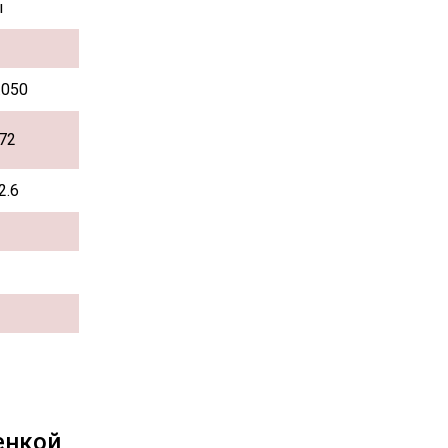
ы
.050
72
2.6
енкой