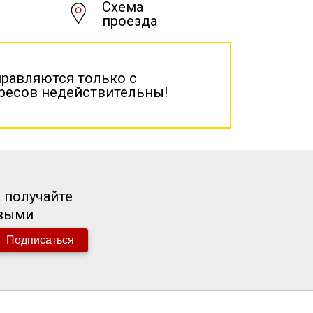
Схема
проезда
правляются только с
дресов недействительны!
 получайте
рвыми
Подписаться