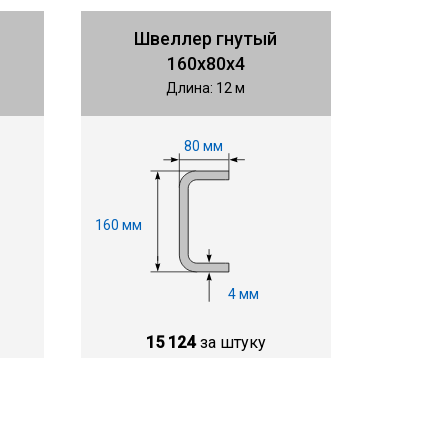
Швеллер гнутый
160х80х4
Длина: 12 м
80 мм
160 мм
4 мм
15 124
за штуку