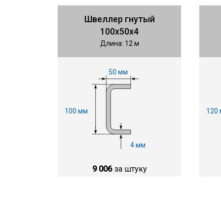
Швеллер гнутый
100х50х4
Длина: 12 м
50 мм
100 мм
120
4 мм
9 006
за штуку