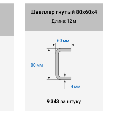
Швеллер гнутый 80х60х4
Длина: 12 м
60 мм
80 мм
4 мм
9 343
за штуку