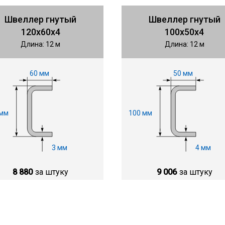
Швеллер гнутый
Швеллер гнутый
120х60х4
100х50х4
Длина: 12 м
Длина: 12 м
60 мм
50 мм
 мм
100 мм
3 мм
4 мм
8 880
за штуку
9 006
за штуку