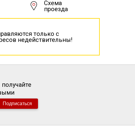
Схема
проезда
правляются только с
дресов недействительны!
 получайте
рвыми
Подписаться