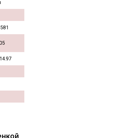
ы
.581
05
14.97
енкой