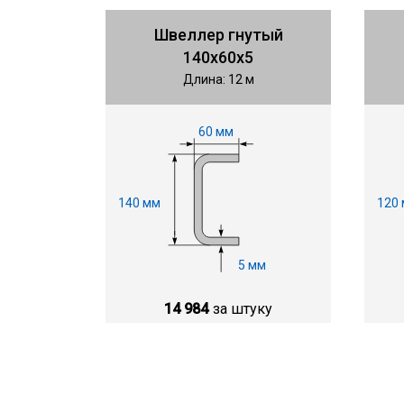
Швеллер гнутый
140х60х5
Длина: 12 м
60 мм
140 мм
120
5 мм
14 984
за штуку