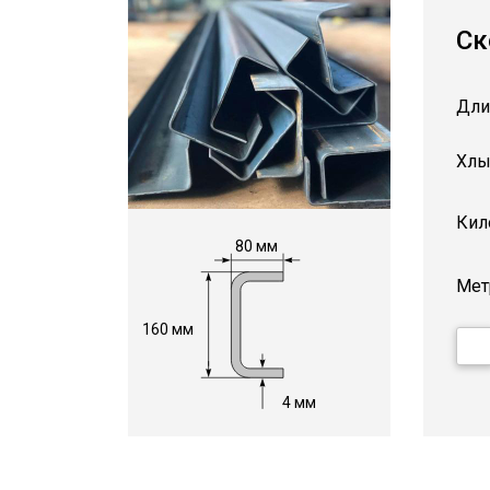
Ск
Дли
Хлы
Кил
80 мм
Мет
160 мм
4 мм