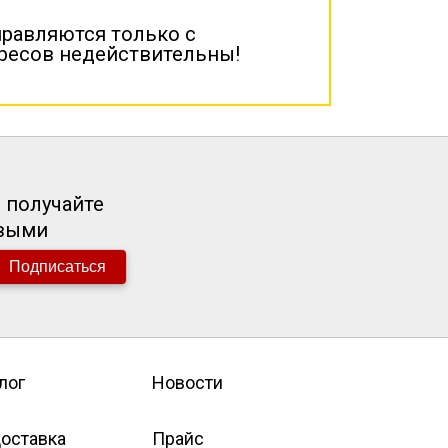
правляются только с
дресов недействительны!
 получайте
рвыми
Подписаться
лог
Новости
оставка
Прайс