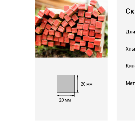
Ск
Дли
Хлы
Кил
Мет
20 мм
20 мм