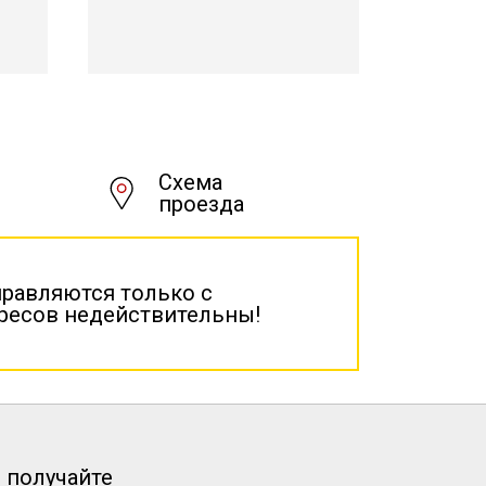
Схема
проезда
правляются только с
дресов недействительны!
 получайте