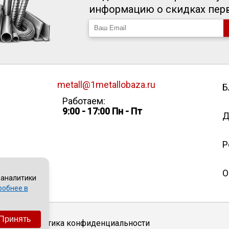
информацию о скидках пе
metall@1metallobaza.ru
Б
Работаем:
9:00 - 17:00 Пн - Пт
Д
Р
О
 аналитики
робнее в
Принять
Политика конфиденциальности