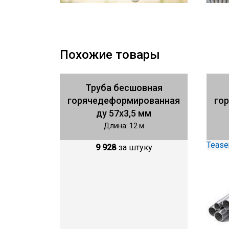
Похожие товары
Труба бесшовная
горячедеформированная
го
ду 57х3,5 мм
Длина: 12 м
Tease
9 928
за штуку