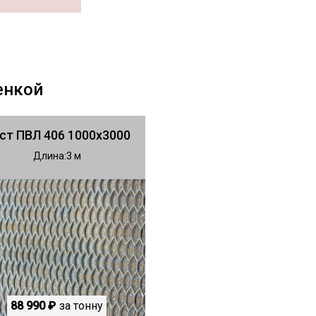
енкой
ст ПВЛ 406 1000х3000
Длина
3
88 990 ₽
за тонну