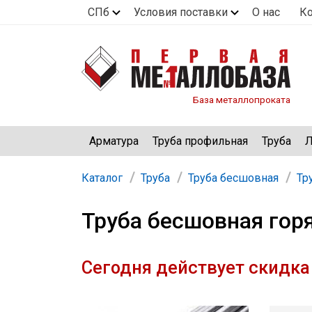
СПб
Условия поставки
О нас
К
База металлопроката
Арматура
Труба профильная
Труба
Л
Каталог
Труба
Труба бесшовная
Тр
Труба бесшовная гор
Сегодня действует скидка 