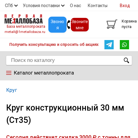
СПб
Условия поставки
О нас
Контакты
Вход
Скидки
Прайс
Покупателям
Контакты
Звоню
Звоните
Корзина
База металлопроката
пуста
я
мне
metall@1metallobaza.ru
Получить консультацию и спросить об акциях
Каталог металлопроката
Арматура
Круг
Круг конструкционный 30 мм
Труба профильная
(Ст35)
Труба
Сегодня действует скидка 3000 ₽ с тонны для