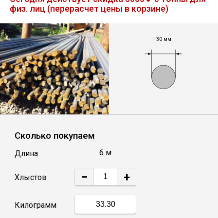
физ. лиц (перерасчет цены в корзине)
Лист
Уголок
30 мм
Балка
Швеллер
Квадрат
Сколько покупаем
6 м
Длина
Полоса
−
+
Хлыстов
Катанка
Килограмм
Круг