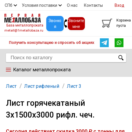
СПб
Условия поставки
О нас
Контакты
Вход
Скидки
Прайс
Покупателям
Контакты
Звоню
Звоните
Корзина
База металлопроката
пуста
я
мне
metall@1metallobaza.ru
Получить консультацию и спросить об акциях
Каталог металлопроката
Арматура
Лист
Лист рифленый
Лист 3
Лист горячекатаный
Труба профильная
3х1500х3000 рифл. чеч.
Труба
Сегодня действует скидка 3000 ₽ с тонны для