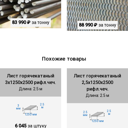
83 990 ₽
за тонну
88 990 ₽
за тонну
Похожие товары
Лист горячекатаный
Лист горячекатаный
3х1250х2500 рифл.чеч.
2,5х1250х2500
рифл.чеч.
Длина: 2.5 м
Длина: 2.5 м
2.5
3
м
мм
2.5
2.5
м
1250 мм
мм
1250 мм
6 045
за штуку