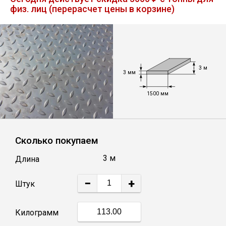
физ. лиц (перерасчет цены в корзине)
Лист
Уголок
3 м
Балка
3 мм
1500 мм
Швеллер
Квадрат
Сколько покупаем
3 м
Длина
Полоса
−
+
Штук
Катанка
Килограмм
Круг