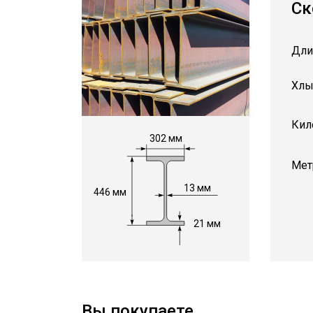
Ск
Дли
Хлы
Кил
302 мм
Мет
13 мм
446 мм
21 мм
Вы покупаете