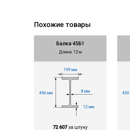
Похожие товары
Балка 45Б1
Длина: 12 м
199 мм
8 мм
446 мм
450
12 мм
72 607
за штуку