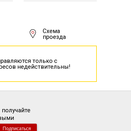
Схема
проезда
правляются только с
дресов недействительны!
 получайте
рвыми
Подписаться