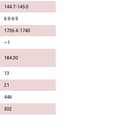
144.7-145.0
6.9-6.9
1736.4-1740
~1
184.30
13
21
446
302