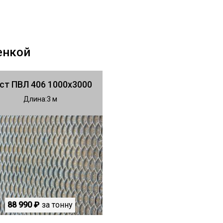
енкой
ст ПВЛ 406 1000х3000
Длина
3
88 990 ₽
за тонну