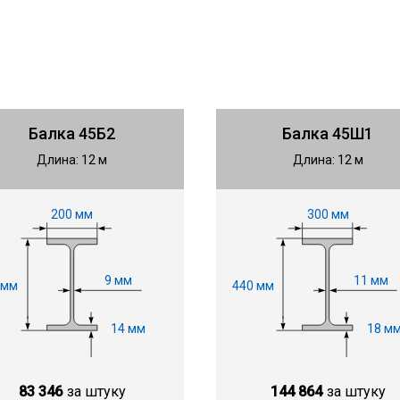
Балка 45Б2
Балка 45Ш1
Длина: 12 м
Длина: 12 м
200 мм
300 мм
9 мм
11 мм
 мм
440 мм
14 мм
18 м
83 346
за штуку
144 864
за штуку