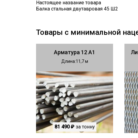
Настоящее название товара
Балка стальная двутавровая 45 Ш2
Товары с минимальной нац
Арматура 12 А1
Ли
Длина
11,7
81 490 ₽
за тонну