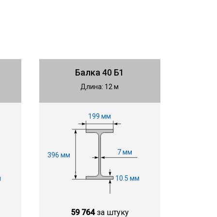
Балка 40 Б1
Длина: 12 м
199 мм
7 мм
396 мм
м
10.5 мм
59 764
за штуку