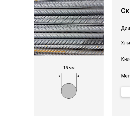
Ск
Дли
Хлы
Кил
18 мм
Мет