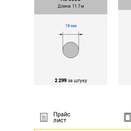
Длина: 11.7 м
18 мм
2 299
за штуку
Прайс
лист