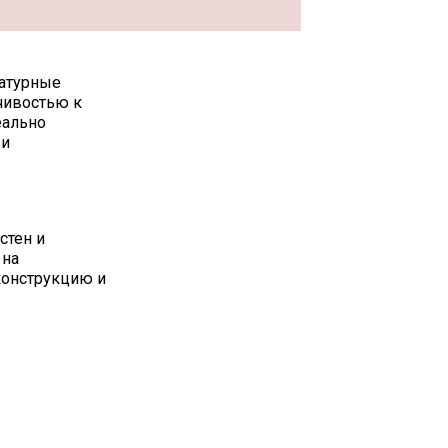
матурные
чивостью к
еально
 и
стен и
 на
конструкцию и