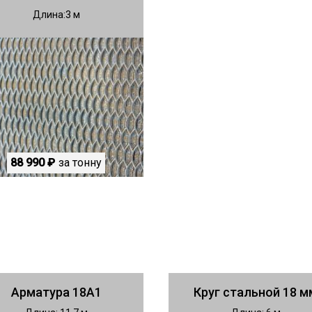
Длина
3
88 990 ₽
за тонну
Арматура 18А1
Круг стальной 18 м