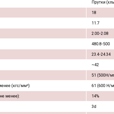
Прутки (хл
18
11.7
2.00-2.08
480.8-500
23.4-24.34
~42
51 (500Н/м
енее (кгс/мм²):
61 (600 Н/м
не менее):
14%
3d