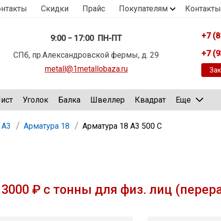
онтакты
Скидки
Прайс
Покупателям
Контакты
+7 (8
9:00 − 17:00 ПН-ПТ
+7 (9
СПб, пр.Александровской фермы, д. 29
metall@1metallobaza.ru
Зак
ист
Уголок
Балка
Швеллер
Квадрат
Еще
 А3
Арматура 18
Арматура 18 А3 500 С
3000 ₽ с тонны для физ. лиц (перер