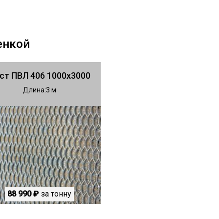
енкой
ст ПВЛ 406 1000х3000
Длина
3
88 990 ₽
за тонну