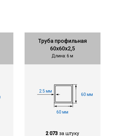
Труба профильная
60х60х2,5
Длина: 6 м
2.5 мм
60 мм
м
60 мм
2 073
за штуку