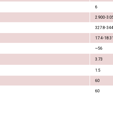
6
2.900-3.0
327.8-344
17.4-18.3
~56
3.73
1.5
60
60